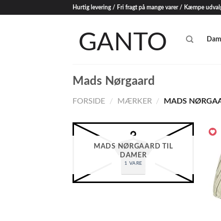
Skip
Hurtig levering / Fri fragt på mange varer / Kæmpe udval
to
content
Dam
Mads Nørgaard
FORSIDE
/
MÆRKER
/
MADS NØRGA
MADS NØRGAARD TIL
DAMER
1 VARE