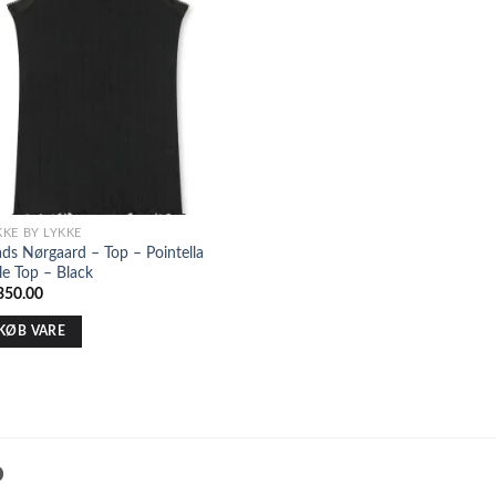
KKE BY LYKKE
ds Nørgaard – Top – Pointella
lle Top – Black
350.00
KØB VARE
o