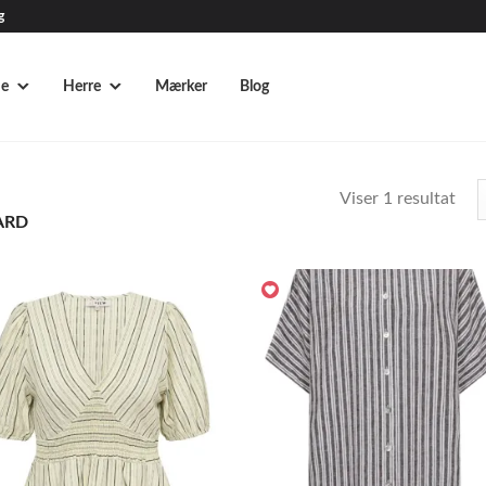
g
e
Herre
Mærker
Blog
Viser 1 resultat
ARD