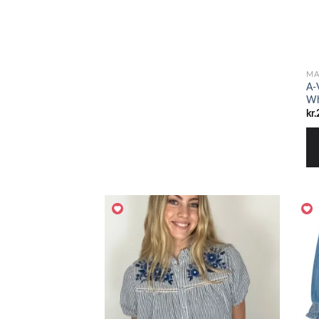
MA
A-
Wh
kr.