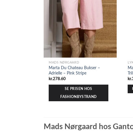
MADS NØRGAARD
LY
Marta Du Chateau Bukser –
Ma
Adrielle – Pink Stripe
Tri
kr.
278.60
kr.
SE PRISEN HOS
FASHIONBYSTRAND
Mads Nørgaard hos Gant