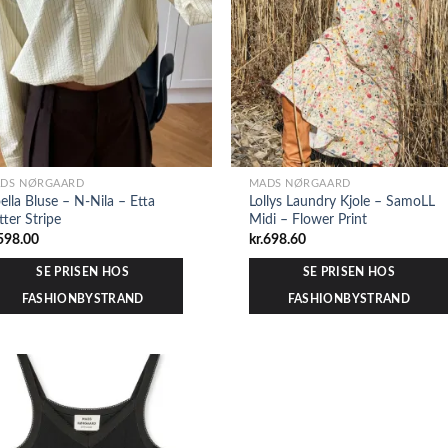
DS NØRGAARD
MADS NØRGAARD
ella Bluse – N-Nila – Etta
Lollys Laundry Kjole – SamoLL
tter Stripe
Midi – Flower Print
598.00
kr.
698.60
SE PRISEN HOS
SE PRISEN HOS
FASHIONBYSTRAND
FASHIONBYSTRAND