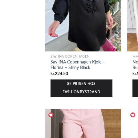
SAY INA COPENHAGEN
MA
Say INA Copenhagen Kjole –
No
Florina – Shiny Black
Bu
kr.
224.50
kr.
SE PRISEN HOS
FASHIONBYSTRAND