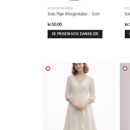
MORGENKÅBER
MO
Solo Pige Morgenkåbe – Sort
So
kr.
50.00
kr.
SE PRISEN HOS DANSK.DK