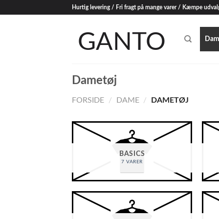
Skip
Hurtig levering / Fri fragt på mange varer / Kæmpe udval
to
content
Dam
Dametøj
FORSIDE
/
DAME
/
DAMETØJ
BASICS
7 VARER