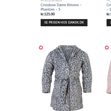
MORGENKÅBER
MO
Crossbow Dame Kimono –
Cr
Phantom – S
– 
kr.
125.00
kr.
SE PRISEN HOS DANSK.DK