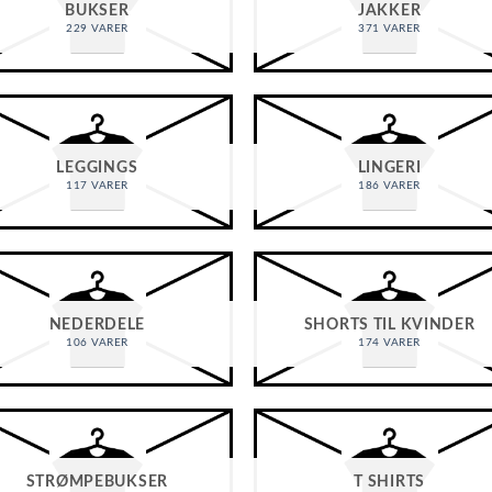
BUKSER
JAKKER
229 VARER
371 VARER
LEGGINGS
LINGERI
117 VARER
186 VARER
NEDERDELE
SHORTS TIL KVINDER
106 VARER
174 VARER
STRØMPEBUKSER
T SHIRTS