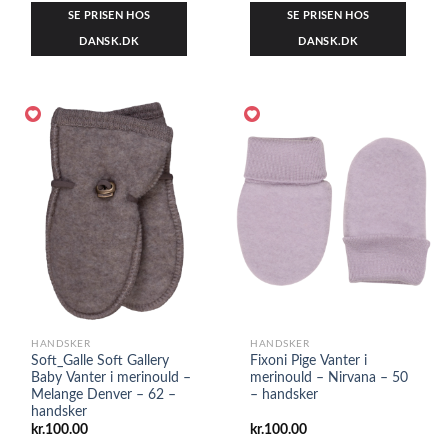
SE PRISEN HOS
SE PRISEN HOS
DANSK.DK
DANSK.DK
HANDSKER
HANDSKER
Soft_Galle Soft Gallery
Fixoni Pige Vanter i
Baby Vanter i merinould –
merinould – Nirvana – 50
Melange Denver – 62 –
– handsker
handsker
kr.
100.00
kr.
100.00