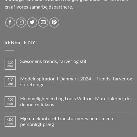
en af vores samarbejdspartnere.
SENESTE NYT
Sæsonens trends, farver og stil
12
mar
Modeinspiration i Danmark 2024 – Trends, farver og
17
sep
stilretninger
Hemmeligheden bag Louis Vuitton: Materialerne, der
13
mar
definerer luksus
Hjemmekontoret transformeres nemt med et
08
mar
personligt præg