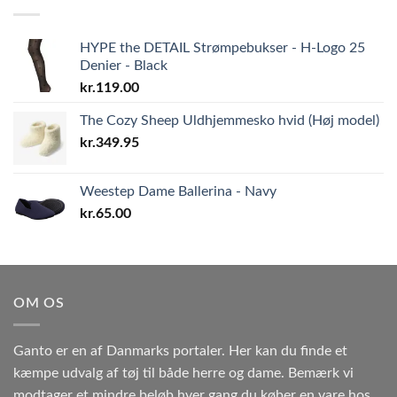
HYPE the DETAIL Strømpebukser - H-Logo 25
Denier - Black
kr.
119.00
The Cozy Sheep Uldhjemmesko hvid (Høj model)
kr.
349.95
Weestep Dame Ballerina - Navy
kr.
65.00
OM OS
Ganto er en af Danmarks portaler. Her kan du finde et
kæmpe udvalg af tøj til både herre og dame. Bemærk vi
modtager et mindre beløb hver gang du køber en vare hos