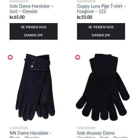
HANDSKER
HANDSKER
Solo Dame Handsker –
Guppy Luna Pige T-shirt –
Sort – Onesize
Foxglove – 122
kr.
65.00
kr.
55.00
SE PRISEN HOS
SE PRISEN HOS
DANSK.DK
DANSK.DK
HANDSKER
HANDSKER
NN Dame Handsker –
Solo Anyway Dame