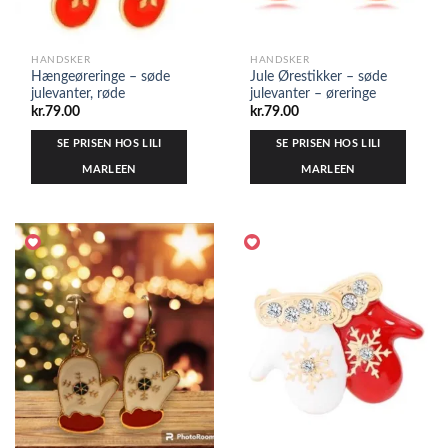
HANDSKER
HANDSKER
Hængeøreringe – søde
Jule Ørestikker – søde
julevanter, røde
julevanter – øreringe
kr.
79.00
kr.
79.00
SE PRISEN HOS LILI
SE PRISEN HOS LILI
MARLEEN
MARLEEN