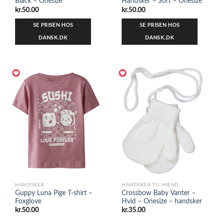
Black – Onesize
Handsker – Sort – Onesize
kr.
50.00
kr.
50.00
SE PRISEN HOS
SE PRISEN HOS
DANSK.DK
DANSK.DK
HANDSKER
HANDSKER TIL MÆND
Guppy Luna Pige T-shirt –
Crossbow Baby Vanter –
Foxglove
Hvid – Onesize – handsker
kr.
50.00
kr.
35.00