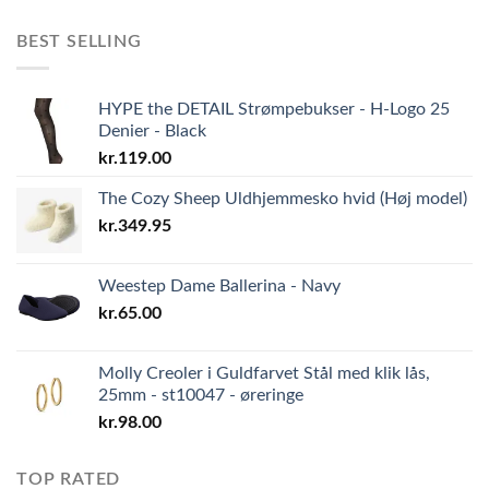
BEST SELLING
HYPE the DETAIL Strømpebukser - H-Logo 25
Denier - Black
kr.
119.00
The Cozy Sheep Uldhjemmesko hvid (Høj model)
kr.
349.95
Weestep Dame Ballerina - Navy
kr.
65.00
Molly Creoler i Guldfarvet Stål med klik lås,
25mm - st10047 - øreringe
kr.
98.00
TOP RATED