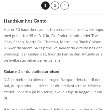
1
2
Handsker hos Ganto
Her er 30 handsker samlet fra en række danske webshops,
med priser fra 35 til 810 kr. Du finder blandt andet The
Cozy Sheep, Marta Du Chateau, Merrell og Black Colour.
Klikker du videre på et produkt, lander du direkte hos den
webshop, der sælger det, hvor du kan se den aktuelle pris
og hvilke størrelser der er på lager.
Sådan måler du bæltestørrelsen
Mål et bælte, du allerede bruger, fra spændets tap til det
hul, du spænder i — det tal er din bæltestørrelse. Måler du i
stedet livvidden på bukserne, skal du typisk lægge 5-7 cm
til.
Bælter uden huller justeres trinløst og rammer derfor altid,