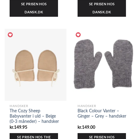
SE PRISEN HOS
SE PRISEN HOS
DANSK.DK
DANSK.DK
HANDSKER
HANDSKER
The Cozy Sheep
Black Colour Vanter –
Babyvanter i uld – Beige
Ginger – Grey – handsker
(0-3 måneder) – handsker
kr.
149.95
kr.
149.00
SE PRISEN HOS THE
SE PRISEN HOS