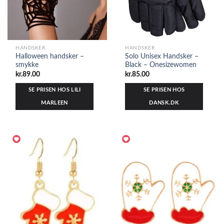
HANDSKER
HANDSKER
Halloween handsker –
Solo Unisex Handsker –
smykke
Black – Onesizewomen
kr.
89.00
kr.
85.00
SE PRISEN HOS LILI
SE PRISEN HOS
MARLEEN
DANSK.DK