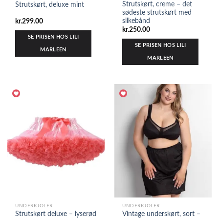
Strutskørt, creme – det
Strutskørt, deluxe mint
sødeste strutskørt med
silkebånd
kr.
299.00
kr.
250.00
SE PRISEN HOS LILI
SE PRISEN HOS LILI
MARLEEN
MARLEEN
UNDERKJOLER
UNDERKJOLER
Strutskørt deluxe – lyserød
Vintage underskørt, sort –