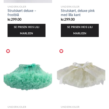
UNDERKJOLER
UNDERKJOLER
Strutskørt deluxe –
Strutskørt, deluxe pink
frostblå
med lilla kant
kr.
299.00
kr.
299.00
SE PRISEN HOS LILI
SE PRISEN HOS LILI
MARLEEN
MARLEEN
UNDERKJOLER
UNDERKJOLER