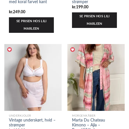
med koral farvet kant
strømper
kr.
199.00
kr.
249.00
SE PRISEN HOS LILI
SE PRISEN HOS LILI
MARLEEN
MARLEEN
UNDERKJOLER
MORGENKÅBER
Vintage underskørt, hvid –
Marta Du Chateau
strømper
Kimono – Ajla –