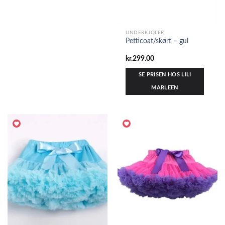
UNDERKJOLER
Petticoat/skørt – gul
kr.
299.00
SE PRISEN HOS LILI
MARLEEN