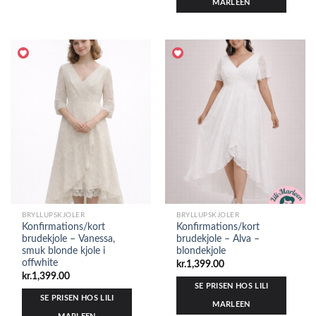
MARLEEN
BRYLLUPSKJOLER
BRYLLUPSKJOLER
Konfirmations/kort
Konfirmations/kort
brudekjole – Vanessa,
brudekjole – Alva –
smuk blonde kjole i
blondekjole
offwhite
kr.
1,399.00
kr.
1,399.00
SE PRISEN HOS LILI
SE PRISEN HOS LILI
MARLEEN