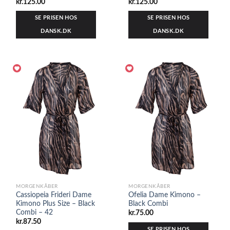
kr.
125.00
kr.
125.00
SE PRISEN HOS
SE PRISEN HOS
DANSK.DK
DANSK.DK
MORGENKÅBER
MORGENKÅBER
Cassiopeia Frideri Dame
Ofelia Dame Kimono –
Kimono Plus Size – Black
Black Combi
Combi – 42
kr.
75.00
kr.
87.50
SE PRISEN HOS