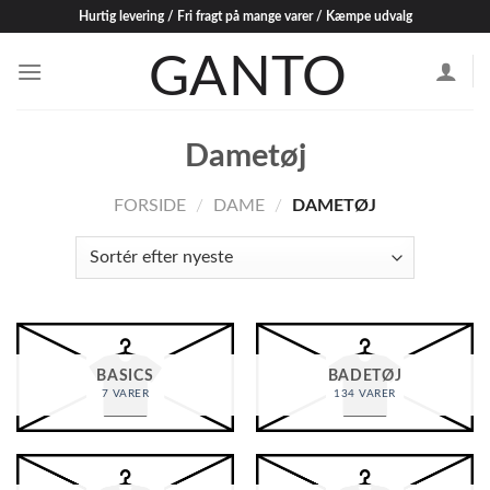
Skip
Hurtig levering / Fri fragt på mange varer / Kæmpe udvalg
to
content
Dametøj
FORSIDE
/
DAME
/
DAMETØJ
BASICS
BADETØJ
7 VARER
134 VARER