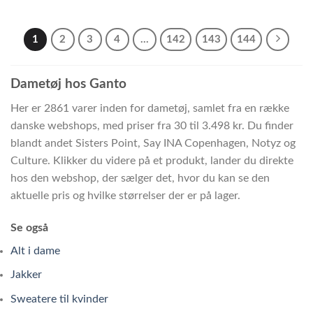
1
2
3
4
…
142
143
144
Dametøj hos Ganto
Her er 2861 varer inden for dametøj, samlet fra en række
danske webshops, med priser fra 30 til 3.498 kr. Du finder
blandt andet Sisters Point, Say INA Copenhagen, Notyz og
Culture. Klikker du videre på et produkt, lander du direkte
hos den webshop, der sælger det, hvor du kan se den
aktuelle pris og hvilke størrelser der er på lager.
Se også
Alt i dame
Jakker
Sweatere til kvinder