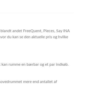
r blandt andet FreeQuent, Pieces, Say INA
or du kan se den aktuelle pris og hvilke
sk kan rumme en bærbar og et par indkøb.
i hovedrummet mere end antallet af