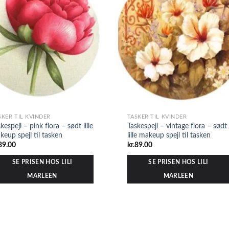
SKER TIL KVINDER
TASKER TIL KVINDER
kespejl – pink flora – sødt lille
Taskespejl – vintage flora – sødt
keup spejl til tasken
lille makeup spejl til tasken
89.00
kr.
89.00
SE PRISEN HOS LILI
SE PRISEN HOS LILI
MARLEEN
MARLEEN