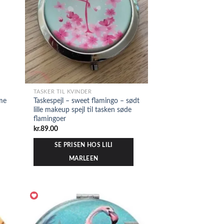
TASKER TIL KVINDER
me
Taskespejl – sweet flamingo – sødt
lille makeup spejl til tasken søde
flamingoer
kr.
89.00
SE PRISEN HOS LILI
MARLEEN