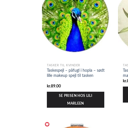
TASKER TIL KVINDER
TA
Taskespejl – påfugl i hopla – sødt
Tas
lille makeup spejl til tasken
ma
kr.
kr.
89.00
SE PRISEN HOS LILI
MARLEEN