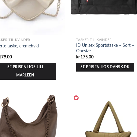
SKER TIL KVINDER
TASKER TIL KVINDER
ID Unisex Sportstaske – Sort –
erte taske, cremehvid
Onesize
179.00
kr.
175.00
SE PRISEN HOS LILI
SE PRISEN HOS DANSK.DK
MARLEEN