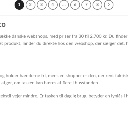
1
2
3
4
…
6
7
8
to
 række danske webshops, med priser fra 30 til 2.700 kr. Du finde
 produkt, lander du direkte hos den webshop, der sælger det, hv
og holder hænderne fri, mens en shopper er den, der rent fakti
r afgør, om tasken kan bæres af flere i husstanden.
kstil vejer mindre. Er tasken til daglig brug, betyder en lynlås 