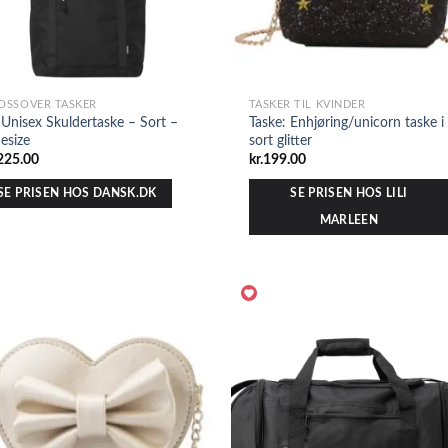
OSSOVER TASKER
TASKER TIL KVINDER
 Unisex Skuldertaske – Sort –
Taske: Enhjøring/unicorn taske i
esize
sort glitter
225.00
kr.
199.00
SE PRISEN HOS DANSK.DK
SE PRISEN HOS LILI
MARLEEN