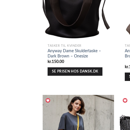
TASKER TIL KVINDER
TA
Anyway Dame Skuldertaske –
An
Dark Brown – Onesize
Br
kr.
150.00
kr.
SE PRISEN HOS DANSK.DK