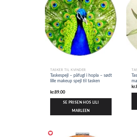
TASKER TIL KVINDER
TA
Taskespejl – påfugl i hopla – sødt
Tas
lille makeup spejl til tasken
ma
kr.
kr.
89.00
SE PRISEN HOS LILI
MARLEEN