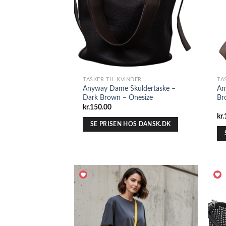
TASKER TIL KVINDER
TA
Anyway Dame Skuldertaske –
An
Dark Brown – Onesize
Br
kr.
150.00
kr.
SE PRISEN HOS DANSK.DK