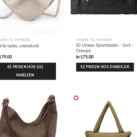
SKER TIL KVINDER
TASKER TIL KVINDER
ID Unisex Sportstaske – Sort –
erte taske, cremehvid
Onesize
179.00
kr.
175.00
SE PRISEN HOS LILI
SE PRISEN HOS DANSK.DK
MARLEEN