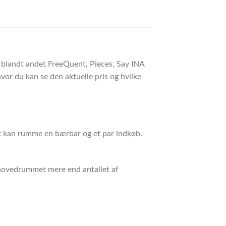
r blandt andet FreeQuent, Pieces, Say INA
or du kan se den aktuelle pris og hvilke
sk kan rumme en bærbar og et par indkøb.
i hovedrummet mere end antallet af