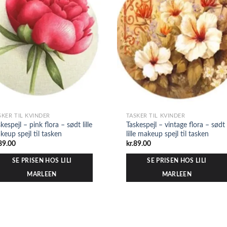
SKER TIL KVINDER
TASKER TIL KVINDER
kespejl – pink flora – sødt lille
Taskespejl – vintage flora – sødt
keup spejl til tasken
lille makeup spejl til tasken
89.00
kr.
89.00
SE PRISEN HOS LILI
SE PRISEN HOS LILI
MARLEEN
MARLEEN