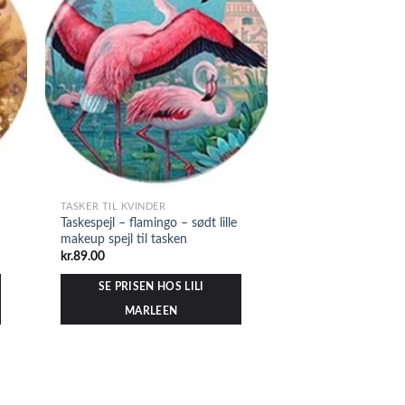
TASKER TIL KVINDER
Taskespejl – flamingo – sødt lille
makeup spejl til tasken
kr.
89.00
SE PRISEN HOS LILI
MARLEEN