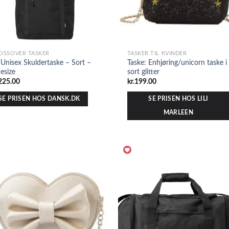
OSSOVER TASKER
TASKER TIL KVINDER
 Unisex Skuldertaske – Sort –
Taske: Enhjøring/unicorn taske i
esize
sort glitter
225.00
kr.
199.00
SE PRISEN HOS DANSK.DK
SE PRISEN HOS LILI
MARLEEN