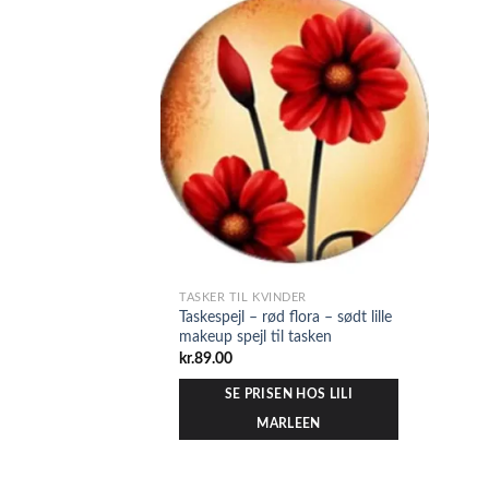
TASKER TIL KVINDER
Taskespejl – rød flora – sødt lille
makeup spejl til tasken
kr.
89.00
SE PRISEN HOS LILI
MARLEEN