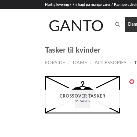
Skip
Hurtig levering / Fri fragt på mange varer / Kæmpe udval
to
content
Dam
Tasker til kvinder
FORSIDE
/
DAME
/
ACCESSORIES
/
T
CROSSOVER TASKER
31 VARER