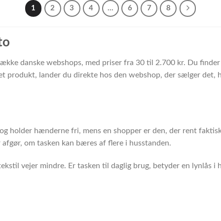
1
2
3
4
…
6
7
8
to
 række danske webshops, med priser fra 30 til 2.700 kr. Du finde
 produkt, lander du direkte hos den webshop, der sælger det, hv
og holder hænderne fri, mens en shopper er den, der rent fakti
r afgør, om tasken kan bæres af flere i husstanden.
kstil vejer mindre. Er tasken til daglig brug, betyder en lynlås 