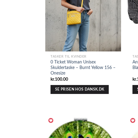
TASKER TIL KVINDER
TA
0 Ticket Woman Unisex
An
Skuldertaske – Burnt Yellow 156 –
Bl
Onesize
kr.
100.00
kr.
SE PRISEN HOS DANSK.DK