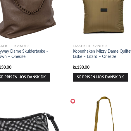
SKER TIL KVINDER
TASKER TIL KVINDER
yway Dame Skuldertaske –
Kopenhaken Mizzy Dame Quilte
own – Onesize
taske – Lizard – Onesize
150.00
kr.
130.00
SE PRISEN HOS DANSK.DK
SE PRISEN HOS DANSK.DK