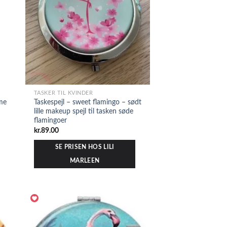
TASKER TIL KVINDER
me
Taskespejl – sweet flamingo – sødt
lille makeup spejl til tasken søde
flamingoer
kr.
89.00
SE PRISEN HOS LILI
MARLEEN