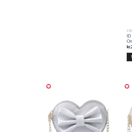
CR
ID
On
kr.