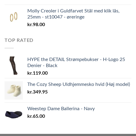
Molly Creoler i Guldfarvet Stål med klik lås,
25mm - st10047 - øreringe
kr.
98.00
TOP RATED
HYPE the DETAIL Strømpebukser - H-Logo 25
Denier - Black
kr.
119.00
The Cozy Sheep Uldhjemmesko hvid (Høj model)
kr.
349.95
Weestep Dame Ballerina - Navy
kr.
65.00