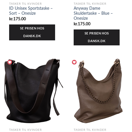
TASKER TIL KVINDER
TASKER TIL KVINDER
ID Unisex Sportstaske –
Anyway Dame
Sort – Onesize
Skuldertaske – Blue –
Onesize
kr.
175.00
kr.
175.00
SE PRISEN HOS
SE PRISEN HOS
DANSK.DK
DANSK.DK
TASKER TIL KVINDER
TASKER TIL KVINDER