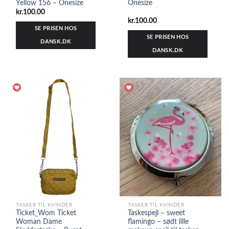
Yellow 156 – Onesize
Onesize
kr.
100.00
kr.
100.00
SE PRISEN HOS
SE PRISEN HOS
DANSK.DK
DANSK.DK
TASKER TIL KVINDER
TASKER TIL KVINDER
Ticket_Wom Ticket
Taskespejl – sweet
Woman Dame
flamingo – sødt lille