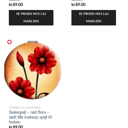
kr.
89.00
kr.
89.00
SE PRISEN HOS LILI
SE PRISEN HOS LILI
MARLEEN
MARLEEN
TASKER TIL KVINDER
Taskespejl – rød flora –
sødt lille makeup spejl til
tasken
kr.
89.00