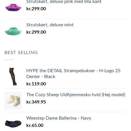
Strutskørt, deluxe pink med lilla kant
kr.
299.00
Strutskørt, deluxe mint
kr.
299.00
BEST SELLING
HYPE the DETAIL Strømpebukser - H-Logo 25
Denier - Black
kr.
119.00
The Cozy Sheep Uldhjemmesko hvid (Høj model)
kr.
349.95
Weestep Dame Ballerina - Navy
kr.
65.00