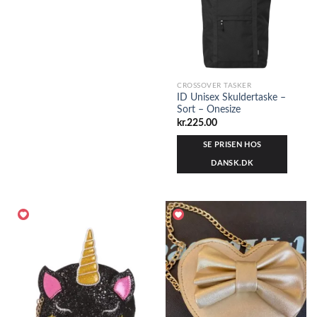
CROSSOVER TASKER
ID Unisex Skuldertaske –
Sort – Onesize
kr.
225.00
SE PRISEN HOS
DANSK.DK