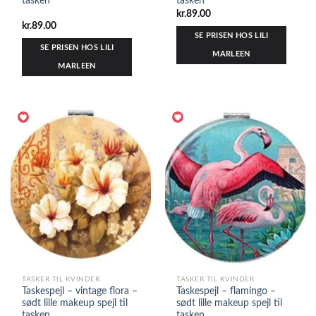
tasken
tasken
kr.
89.00
kr.
89.00
SE PRISEN HOS LILI
SE PRISEN HOS LILI
MARLEEN
MARLEEN
TASKER TIL KVINDER
TASKER TIL KVINDER
Taskespejl – vintage flora –
Taskespejl – flamingo –
sødt lille makeup spejl til
sødt lille makeup spejl til
tasken
tasken