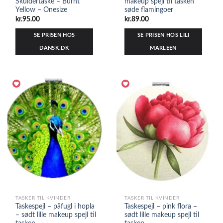
Skuldertaske – Burnt
makeup spejl til tasken
Yellow – Onesize
søde flamingoer
kr.
95.00
kr.
89.00
SE PRISEN HOS
SE PRISEN HOS LILI
DANSK.DK
MARLEEN
TASKER TIL KVINDER
TASKER TIL KVINDER
Taskespejl – påfugl i hopla
Taskespejl – pink flora –
– sødt lille makeup spejl til
sødt lille makeup spejl til