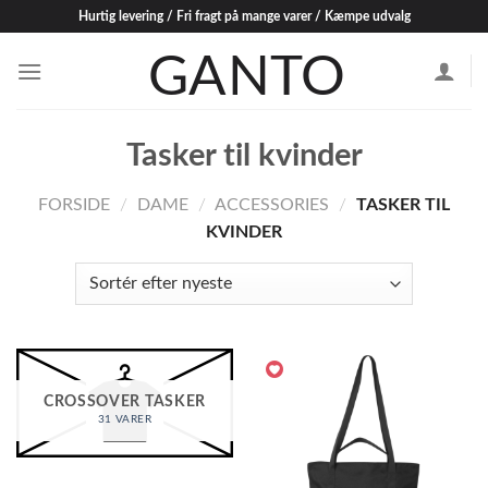
Skip
Hurtig levering / Fri fragt på mange varer / Kæmpe udvalg
to
content
Tasker til kvinder
FORSIDE
/
DAME
/
ACCESSORIES
/
TASKER TIL
KVINDER
CROSSOVER TASKER
31 VARER