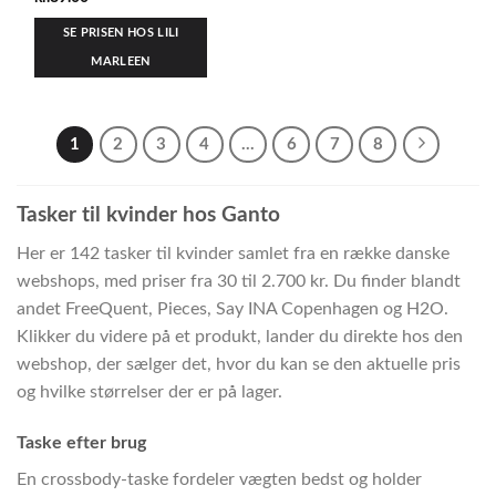
SE PRISEN HOS LILI
MARLEEN
1
2
3
4
…
6
7
8
Tasker til kvinder hos Ganto
Her er 142 tasker til kvinder samlet fra en række danske
webshops, med priser fra 30 til 2.700 kr. Du finder blandt
andet FreeQuent, Pieces, Say INA Copenhagen og H2O.
Klikker du videre på et produkt, lander du direkte hos den
webshop, der sælger det, hvor du kan se den aktuelle pris
og hvilke størrelser der er på lager.
Taske efter brug
En crossbody-taske fordeler vægten bedst og holder