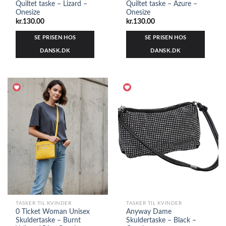
Quiltet taske – Lizard –
Quiltet taske – Azure –
Onesize
Onesize
kr.
130.00
kr.
130.00
SE PRISEN HOS
SE PRISEN HOS
DANSK.DK
DANSK.DK
TASKER TIL KVINDER
TASKER TIL KVINDER
0 Ticket Woman Unisex
Anyway Dame
Skuldertaske – Burnt
Skuldertaske – Black –