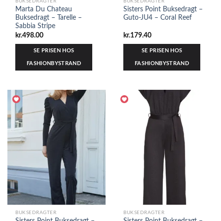
BUKSEDRAGTER
BUKSEDRAGTER
Marta Du Chateau
Sisters Point Buksedragt –
Buksedragt – Tarelle –
Guto-JU4 – Coral Reef
Sabbia Stripe
kr.
498.00
kr.
179.40
SE PRISEN HOS
SE PRISEN HOS
FASHIONBYSTRAND
FASHIONBYSTRAND
BUKSEDRAGTER
BUKSEDRAGTER
Sisters Point Buksedragt –
Sisters Point Buksedragt –