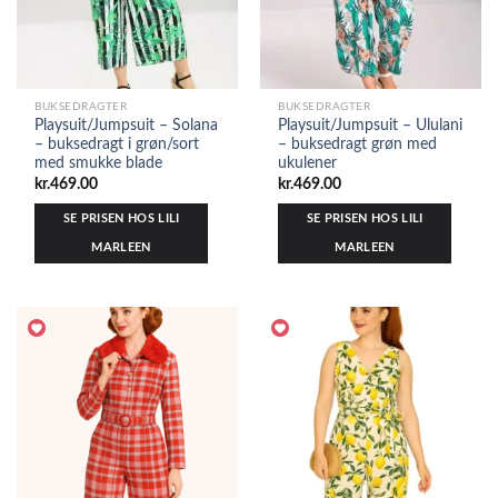
BUKSEDRAGTER
BUKSEDRAGTER
Playsuit/Jumpsuit – Solana
Playsuit/Jumpsuit – Ululani
– buksedragt i grøn/sort
– buksedragt grøn med
med smukke blade
ukulener
kr.
469.00
kr.
469.00
SE PRISEN HOS LILI
SE PRISEN HOS LILI
MARLEEN
MARLEEN