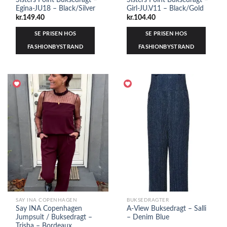
Egina-JU18 – Black/Silver
Girl-JU.V11 – Black/Gold
kr.
149.40
kr.
104.40
SE PRISEN HOS
SE PRISEN HOS
FASHIONBYSTRAND
FASHIONBYSTRAND
SAY INA COPENHAGEN
BUKSEDRAGTER
Say INA Copenhagen
A-View Buksedragt – Salli
Jumpsuit / Buksedragt –
– Denim Blue
Trisha – Bordeaux