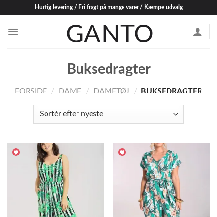
Skip
Hurtig levering / Fri fragt på mange varer / Kæmpe udvalg
to
content
Buksedragter
FORSIDE
/
DAME
/
DAMETØJ
/
BUKSEDRAGTER