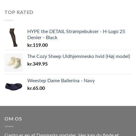
TOP RATED
HYPE the DETAIL Strømpebukser - H-Logo 25
Denier - Black
kr.
119.00
The Cozy Sheep Uldhjemmesko hvid (Høj model)
kr.
349.95
Weestep Dame Ballerina - Navy
kr.
65.00
OM OS
Ganto er en af Danmarks portaler. Her kan du finde et