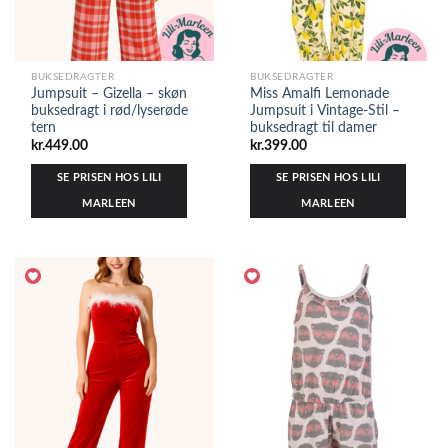
BUKSEDRAGTER
BUKSEDRAGTER
Jumpsuit – Gizella – skøn
Miss Amalfi Lemonade
buksedragt i rød/lyserøde
Jumpsuit i Vintage-Stil –
tern
buksedragt til damer
kr.
449.00
kr.
399.00
SE PRISEN HOS LILI
SE PRISEN HOS LILI
MARLEEN
MARLEEN