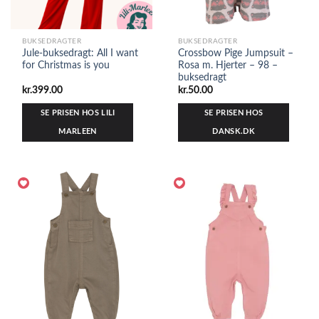
BUKSEDRAGTER
BUKSEDRAGTER
Jule-buksedragt: All I want
Crossbow Pige Jumpsuit –
for Christmas is you
Rosa m. Hjerter – 98 –
buksedragt
kr.
399.00
kr.
50.00
SE PRISEN HOS LILI
SE PRISEN HOS
MARLEEN
DANSK.DK