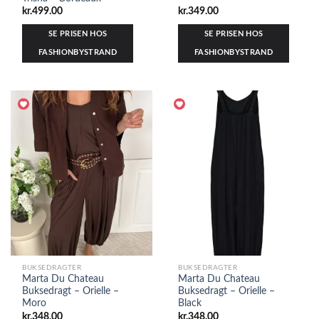
kr.
499.00
kr.
349.00
SE PRISEN HOS
SE PRISEN HOS
FASHIONBYSTRAND
FASHIONBYSTRAND
BUKSEDRAGTER
BUKSEDRAGTER
Marta Du Chateau
Marta Du Chateau
Buksedragt – Orielle –
Buksedragt – Orielle –
Moro
Black
kr.
348.00
kr.
348.00