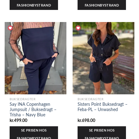
FASHIONBYSTRAND
FASHIONBYSTRAND
BUKSEDRAGTER
BUKSEDRAGTER
Say INA Copenhagen
Sisters Point Buksedragt –
Jumpsuit / Buksedragt –
Feba-PL – Unwashed
Trisha – Navy Blue
kr.
499.00
kr.
698.00
SE PRISEN HOS
SE PRISEN HOS
FASHIONBYSTRAND
FASHIONBYSTRAND