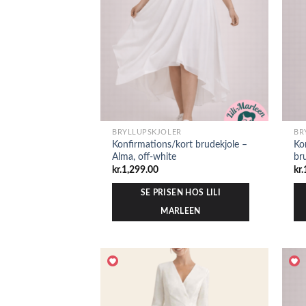
BRYLLUPSKJOLER
BR
Konfirmations/kort brudekjole –
Ko
Alma, off-white
bru
kr.
1,299.00
kr.
SE PRISEN HOS LILI
MARLEEN