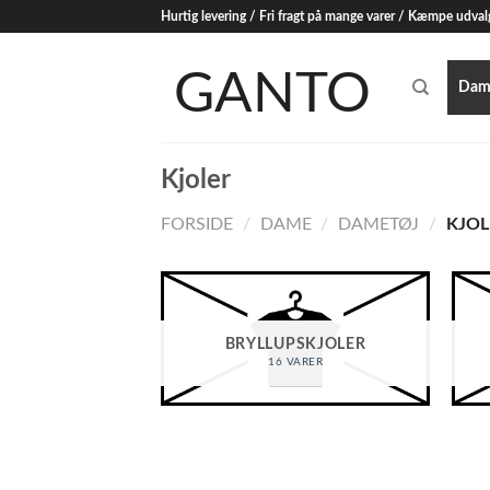
Skip
Hurtig levering / Fri fragt på mange varer / Kæmpe udval
to
content
Dam
Kjoler
FORSIDE
/
DAME
/
DAMETØJ
/
KJOL
BRYLLUPSKJOLER
16 VARER