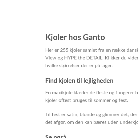
Kjoler hos Ganto
Her er 255 kjoler samlet fra en række dans
View og HYPE the DETAIL. Klikker du videre
hvilke størrelser der er på lager.
Find kjolen til lejligheden
En maxikjole klæder de fleste og fungerer b
kjoler oftest bruges til sommer og fest.
Til fest er satin, blonde og glimmer det, d
det afgør, om den kan bæres uden underkjo
Se også