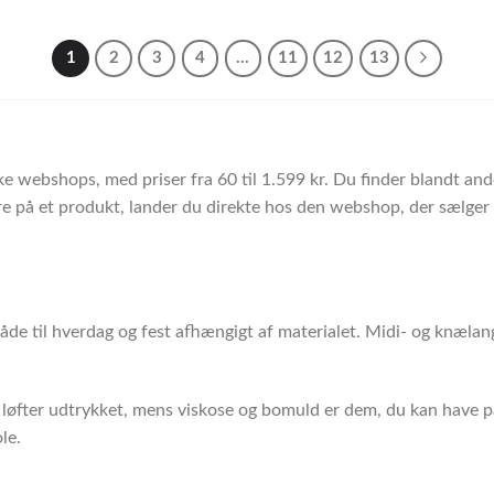
1
2
3
4
…
11
12
13
ke webshops, med priser fra 60 til 1.599 kr. Du finder blandt a
 på et produkt, lander du direkte hos den webshop, der sælger d
åde til hverdag og fest afhængigt af materialet. Midi- og knælan
er løfter udtrykket, mens viskose og bomuld er dem, du kan have på
le.