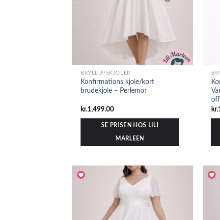
BRYLLUPSKJOLER
BR
Konfirmations kjole/kort
Ko
brudekjole – Perlemor
Va
of
kr.
1,499.00
kr.
SE PRISEN HOS LILI
MARLEEN