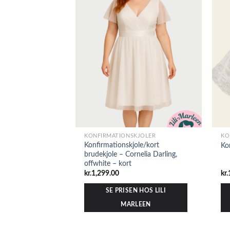
KONFIRMATIONSKJOLER
KO
Konfirmationskjole/kort
Ko
brudekjole – Cornelia Darling,
offwhite – kort
kr.
1,299.00
kr.
SE PRISEN HOS LILI
MARLEEN