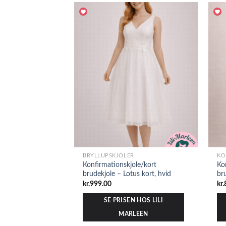
BRYLLUPSKJOLER
KO
Konfirmationskjole/kort
Ko
brudekjole – Lotus kort, hvid
br
kr.
999.00
kr.
SE PRISEN HOS LILI
MARLEEN