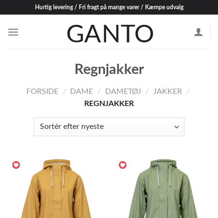
Skip
Hurtig levering / Fri fragt på mange varer / Kæmpe udvalg
to
content
Regnjakker
FORSIDE
/
DAME
/
DAMETØJ
/
JAKKER
/
REGNJAKKER