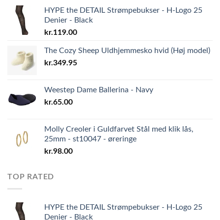
HYPE the DETAIL Strømpebukser - H-Logo 25
Denier - Black
kr.
119.00
The Cozy Sheep Uldhjemmesko hvid (Høj model)
kr.
349.95
Weestep Dame Ballerina - Navy
kr.
65.00
Molly Creoler i Guldfarvet Stål med klik lås,
25mm - st10047 - øreringe
kr.
98.00
TOP RATED
HYPE the DETAIL Strømpebukser - H-Logo 25
Denier - Black