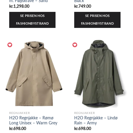
m. Fløjlskrave – Sand
Black
kr.
1,298.00
kr.
749.00
SE PRISEN HOS
SE PRISEN HOS
FASHIONBYSTRAND
FASHIONBYSTRAND
REGNJAKKER
REGNJAKKER
H2O Regnjakke – Rømø
H2O Regnjakke – Lindø
Long Unisex – Warm Grey
Rain – Army
kr.
698.00
kr.
698.00