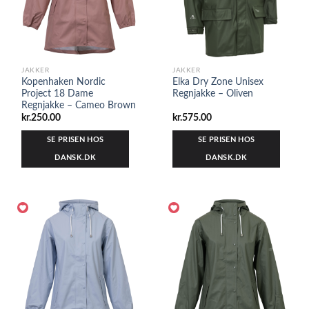
JAKKER
JAKKER
Kopenhaken Nordic
Elka Dry Zone Unisex
Project 18 Dame
Regnjakke – Oliven
Regnjakke – Cameo Brown
kr.
250.00
kr.
575.00
SE PRISEN HOS
SE PRISEN HOS
DANSK.DK
DANSK.DK