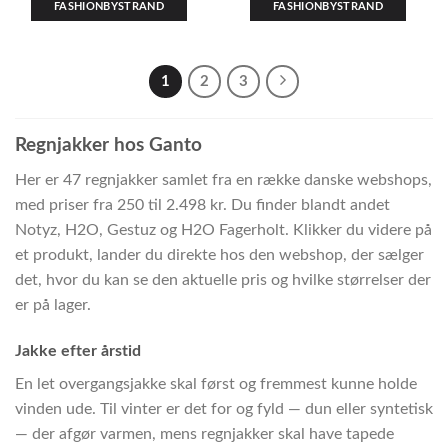
FASHIONBYSTRAND
FASHIONBYSTRAND
1
2
3
Regnjakker hos Ganto
Her er 47 regnjakker samlet fra en række danske webshops,
med priser fra 250 til 2.498 kr. Du finder blandt andet
Notyz, H2O, Gestuz og H2O Fagerholt. Klikker du videre på
et produkt, lander du direkte hos den webshop, der sælger
det, hvor du kan se den aktuelle pris og hvilke størrelser der
er på lager.
Jakke efter årstid
En let overgangsjakke skal først og fremmest kunne holde
vinden ude. Til vinter er det for og fyld — dun eller syntetisk
— der afgør varmen, mens regnjakker skal have tapede