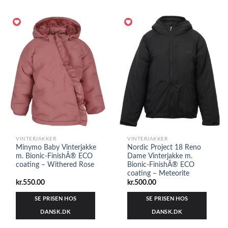
VINTERJAKKER
VINTERJAKKER
Minymo Baby Vinterjakke
Nordic Project 18 Reno
m. Bionic-FinishÂ® ECO
Dame Vinterjakke m.
coating – Withered Rose
Bionic-FinishÂ® ECO
coating – Meteorite
kr.
550.00
kr.
500.00
SE PRISEN HOS
SE PRISEN HOS
DANSK.DK
DANSK.DK