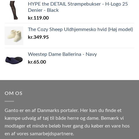
HYPE the DETAIL Strømpebukser - H-Logo 25
Denier - Black
kr.
119.00
The Cozy Sheep Uldhjemmesko hvid (Høj model)
kr.
349.95
Weestep Dame Ballerina - Navy
kr.
65.00
OM OS
Ganto er en af Danmarks portaler. Her kan du finde et
kæmpe udvalg af tøj til både herre og dame. Bemærk vi
modtager et mindre beløb hver gang du køber en vare hos
en af vores samarbejdspartnere.