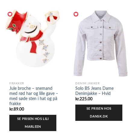
FRAKKER
DENIM JAKKER
Jule broche – snemand
Solo BS Jeans Dame
med rød har og lille gave –
Denimjakke – Hvid
med søde sten i hat og på
kr.
225.00
frakke
SE PRISEN HOS
kr.
89.00
DANSK.DK
SE PRISEN HOS LILI
MARLEEN