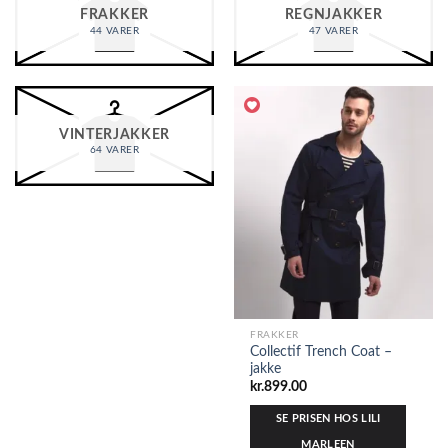
FRAKKER
REGNJAKKER
44 VARER
47 VARER
VINTERJAKKER
64 VARER
FRAKKER
Collectif Trench Coat –
jakke
kr.
899.00
SE PRISEN HOS LILI
MARLEEN