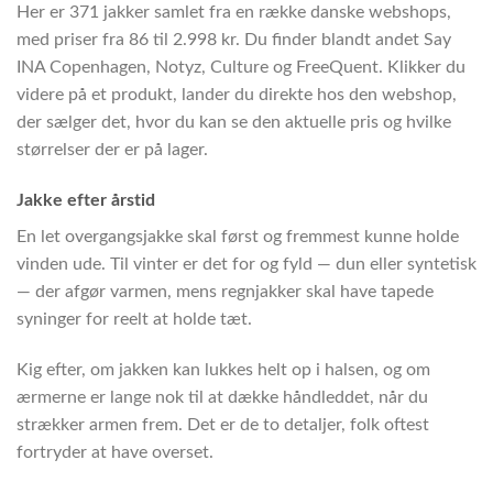
Her er 371 jakker samlet fra en række danske webshops,
med priser fra 86 til 2.998 kr. Du finder blandt andet Say
INA Copenhagen, Notyz, Culture og FreeQuent. Klikker du
videre på et produkt, lander du direkte hos den webshop,
der sælger det, hvor du kan se den aktuelle pris og hvilke
størrelser der er på lager.
Jakke efter årstid
En let overgangsjakke skal først og fremmest kunne holde
vinden ude. Til vinter er det for og fyld — dun eller syntetisk
— der afgør varmen, mens regnjakker skal have tapede
syninger for reelt at holde tæt.
Kig efter, om jakken kan lukkes helt op i halsen, og om
ærmerne er lange nok til at dække håndleddet, når du
strækker armen frem. Det er de to detaljer, folk oftest
fortryder at have overset.