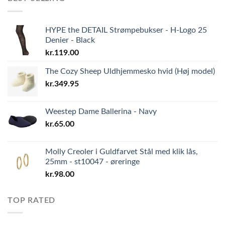
HYPE the DETAIL Strømpebukser - H-Logo 25
Denier - Black
kr.
119.00
The Cozy Sheep Uldhjemmesko hvid (Høj model)
kr.
349.95
Weestep Dame Ballerina - Navy
kr.
65.00
Molly Creoler i Guldfarvet Stål med klik lås,
25mm - st10047 - øreringe
kr.
98.00
TOP RATED