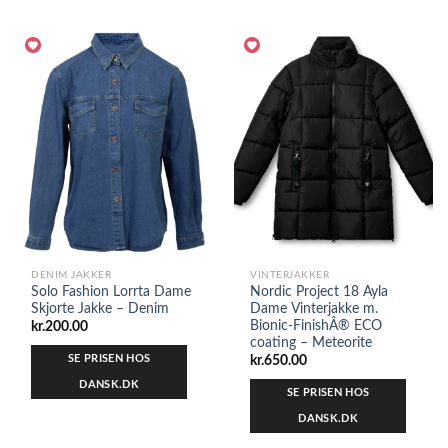
DENIM JAKKER
VINTERJAKKER
Solo Fashion Lorrta Dame
Nordic Project 18 Ayla
Skjorte Jakke – Denim
Dame Vinterjakke m.
Bionic-FinishÂ® ECO
kr.
200.00
coating – Meteorite
SE PRISEN HOS
kr.
650.00
DANSK.DK
SE PRISEN HOS
DANSK.DK