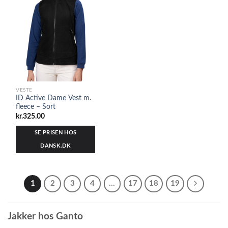
VESTE
ID Active Dame Vest m.
fleece – Sort
kr.
325.00
SE PRISEN HOS
DANSK.DK
1
2
3
4
…
17
18
19
Jakker hos Ganto