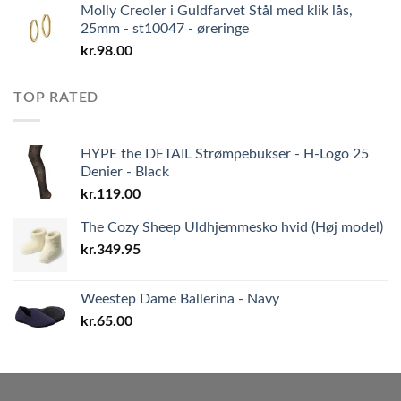
Molly Creoler i Guldfarvet Stål med klik lås,
25mm - st10047 - øreringe
kr.
98.00
TOP RATED
HYPE the DETAIL Strømpebukser - H-Logo 25
Denier - Black
kr.
119.00
The Cozy Sheep Uldhjemmesko hvid (Høj model)
kr.
349.95
Weestep Dame Ballerina - Navy
kr.
65.00