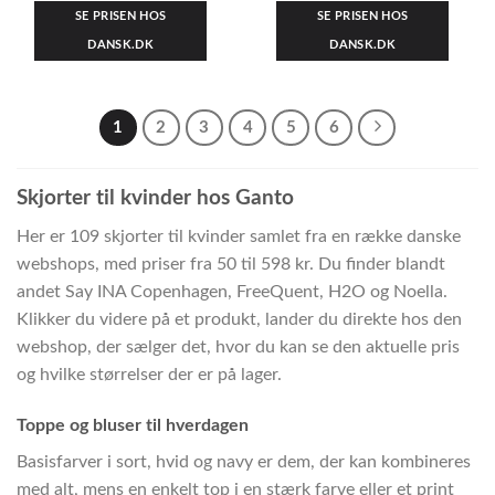
SE PRISEN HOS
SE PRISEN HOS
DANSK.DK
DANSK.DK
1
2
3
4
5
6
Skjorter til kvinder hos Ganto
Her er 109 skjorter til kvinder samlet fra en række danske
webshops, med priser fra 50 til 598 kr. Du finder blandt
andet Say INA Copenhagen, FreeQuent, H2O og Noella.
Klikker du videre på et produkt, lander du direkte hos den
webshop, der sælger det, hvor du kan se den aktuelle pris
og hvilke størrelser der er på lager.
Toppe og bluser til hverdagen
Basisfarver i sort, hvid og navy er dem, der kan kombineres
med alt, mens en enkelt top i en stærk farve eller et print