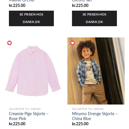
Mauve Orchid
Oxford Tan
kr.
225.00
kr.
225.00
SE PRISEN HOS
SE PRISEN HOS
DANSK.DK
DANSK.DK
SKJORTER TIL MÆND
SKJORTER TIL MÆND
Creamie Pige Skjorte –
Minymo Drenge Skjorte –
Rose Pink
China Blue
kr.
225.00
kr.
225.00