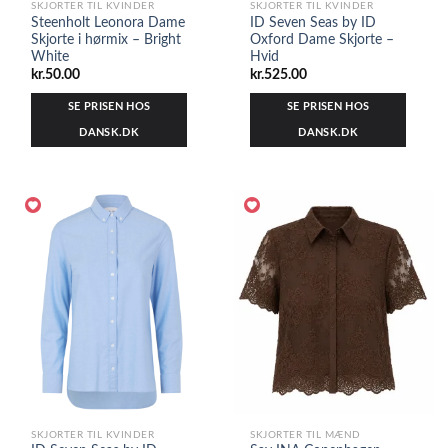
SKJORTER TIL KVINDER
SKJORTER TIL KVINDER
Steenholt Leonora Dame
ID Seven Seas by ID
Skjorte i hørmix – Bright
Oxford Dame Skjorte –
White
Hvid
kr.
50.00
kr.
525.00
SE PRISEN HOS
SE PRISEN HOS
DANSK.DK
DANSK.DK
SKJORTER TIL KVINDER
SKJORTER TIL MÆND