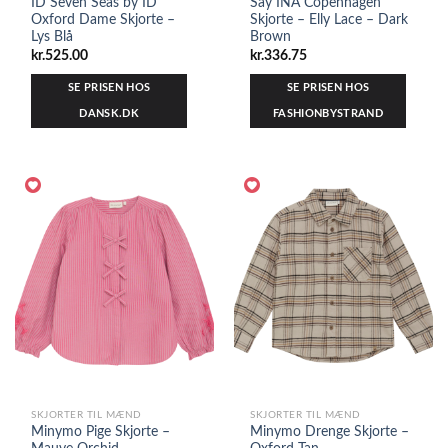
ID Seven Seas by ID
Say INA Copenhagen
Oxford Dame Skjorte –
Skjorte – Elly Lace – Dark
Lys Blå
Brown
kr.
525.00
kr.
336.75
SE PRISEN HOS
SE PRISEN HOS
DANSK.DK
FASHIONBYSTRAND
SKJORTER TIL MÆND
SKJORTER TIL MÆND
Minymo Pige Skjorte –
Minymo Drenge Skjorte –