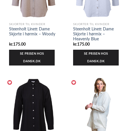
SKJORTER TIL KVINDER
SKJORTER TIL KVINDER
Steenholt Linett Dame
Steenholt Linett Dame
Skjorte i hørmix – Woody
Skjorte i hørmix –
Heavenly Blue
kr.
175.00
kr.
175.00
SE PRISEN HOS
SE PRISEN HOS
DANSK.DK
DANSK.DK