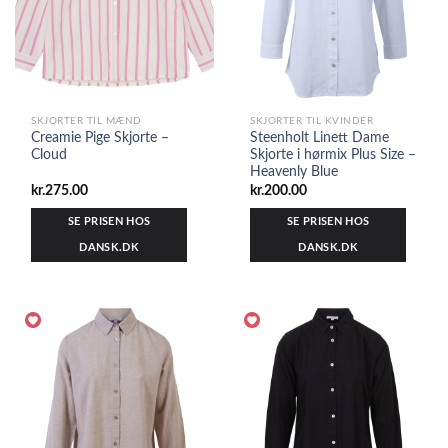
SKJORTER TIL MÆND
SKJORTER TIL KVINDER
Creamie Pige Skjorte –
Steenholt Linett Dame
Cloud
Skjorte i hørmix Plus Size –
Heavenly Blue
kr.
275.00
kr.
200.00
SE PRISEN HOS
SE PRISEN HOS
DANSK.DK
DANSK.DK