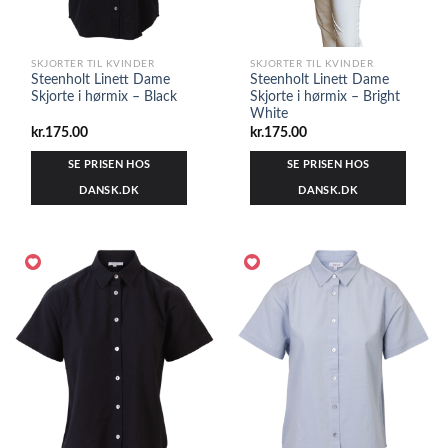
SKJORTER TIL KVINDER
SKJORTER TIL KVINDER
Steenholt Linett Dame
Steenholt Linett Dame
Skjorte i hørmix – Black
Skjorte i hørmix – Bright
White
kr.
175.00
kr.
175.00
SE PRISEN HOS
SE PRISEN HOS
DANSK.DK
DANSK.DK