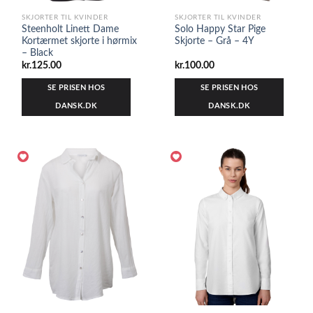
SKJORTER TIL KVINDER
SKJORTER TIL KVINDER
Steenholt Linett Dame
Solo Happy Star Pige
Kortærmet skjorte i hørmix
Skjorte – Grå – 4Y
– Black
kr.
125.00
kr.
100.00
SE PRISEN HOS
SE PRISEN HOS
DANSK.DK
DANSK.DK