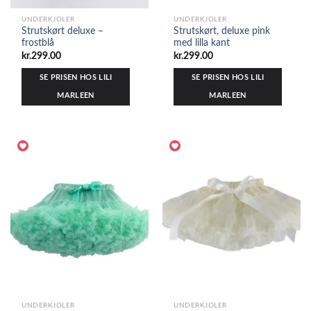
UNDERKJOLER
UNDERKJOLER
Strutskørt deluxe –
Strutskørt, deluxe pink
frostblå
med lilla kant
kr.
299.00
kr.
299.00
SE PRISEN HOS LILI
SE PRISEN HOS LILI
MARLEEN
MARLEEN
UNDERKJOLER
UNDERKJOLER