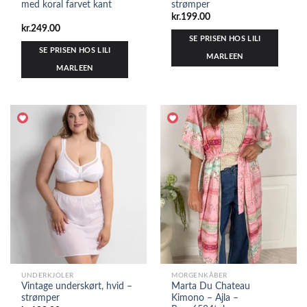
med koral farvet kant
strømper
kr.
199.00
kr.
249.00
SE PRISEN HOS LILI
SE PRISEN HOS LILI
MARLEEN
MARLEEN
UNDERKJOLER
MORGENKÅBER
Vintage underskørt, hvid –
Marta Du Chateau
strømper
Kimono – Ajla –