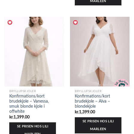
MARLEEN
BRYLLUPSKJOLER
BRYLLUPSKJOLER
Konfirmations/kort
Konfirmations/kort
brudekjole – Vanessa,
brudekjole – Alva –
smuk blonde kjole i
blondekjole
offwhite
kr.
1,399.00
kr.
1,399.00
SE PRISEN HOS LILI
SE PRISEN HOS LILI
MARLEEN