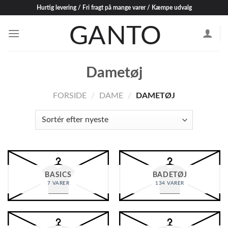
Skip
Hurtig levering / Fri fragt på mange varer / Kæmpe udvalg
to
content
Dametøj
FORSIDE
/
DAME
/
DAMETØJ
BASICS
BADETØJ
7 VARER
134 VARER