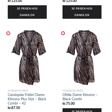
kr.
125.00
kr.
125.00
SE PRISEN HOS
SE PRISEN HOS
DANSK.DK
DANSK.DK
MORGENKÅBER
MORGENKÅBER
Cassiopeia Frideri Dame
Ofelia Dame Kimono –
Kimono Plus Size – Black
Black Combi
Combi – 42
kr.
75.00
kr.
87.50
SE PRISEN HOS