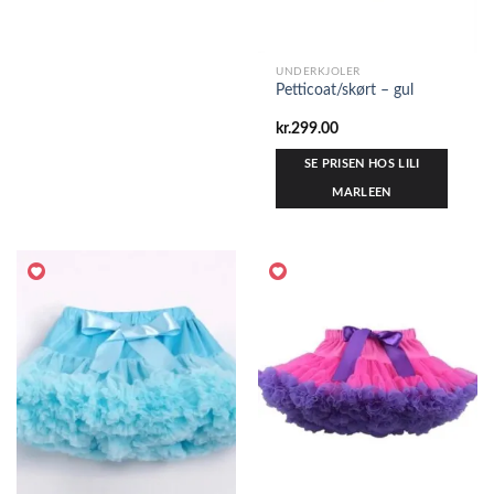
UNDERKJOLER
Petticoat/skørt – gul
kr.
299.00
SE PRISEN HOS LILI
MARLEEN