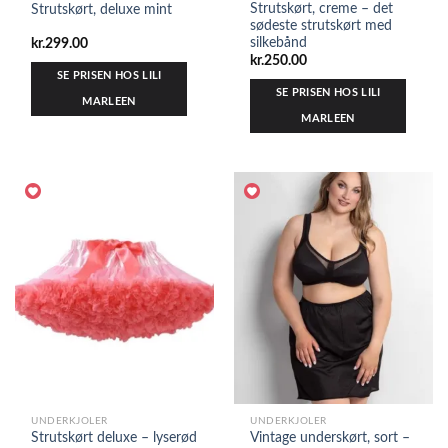
Strutskørt, creme – det
Strutskørt, deluxe mint
sødeste strutskørt med
silkebånd
kr.
299.00
kr.
250.00
SE PRISEN HOS LILI
SE PRISEN HOS LILI
MARLEEN
MARLEEN
UNDERKJOLER
UNDERKJOLER
Strutskørt deluxe – lyserød
Vintage underskørt, sort –