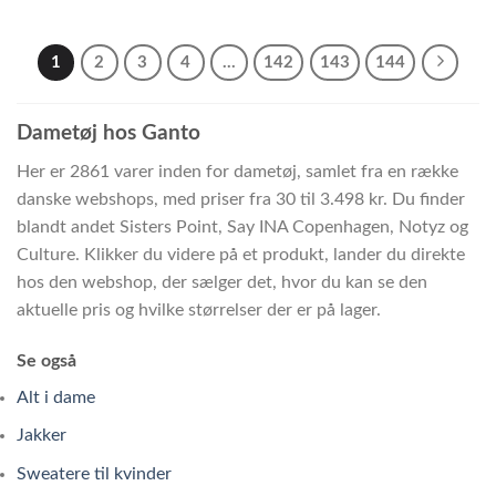
1
2
3
4
…
142
143
144
Dametøj hos Ganto
Her er 2861 varer inden for dametøj, samlet fra en række
danske webshops, med priser fra 30 til 3.498 kr. Du finder
blandt andet Sisters Point, Say INA Copenhagen, Notyz og
Culture. Klikker du videre på et produkt, lander du direkte
hos den webshop, der sælger det, hvor du kan se den
aktuelle pris og hvilke størrelser der er på lager.
Se også
Alt i dame
Jakker
Sweatere til kvinder