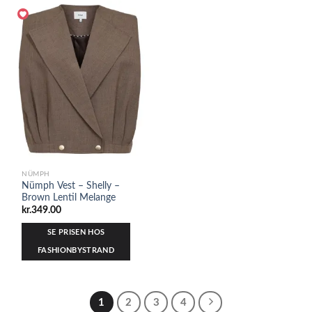
NÜMPH
Nümph Vest – Shelly –
Brown Lentil Melange
kr.
349.00
SE PRISEN HOS
FASHIONBYSTRAND
1
2
3
4