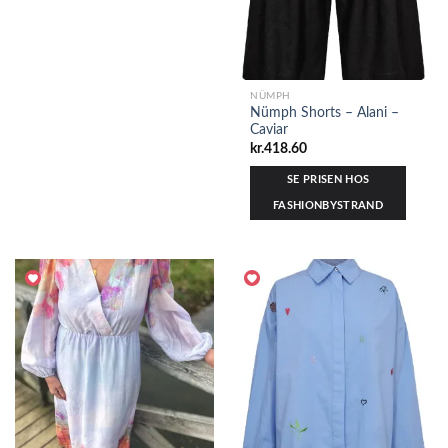
NÜMPH
Nümph Shorts – Alani –
Caviar
kr.
418.60
SE PRISEN HOS
FASHIONBYSTRAND