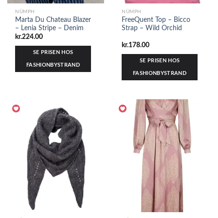
NÜMPH
NÜMPH
Marta Du Chateau Blazer
FreeQuent Top – Bicco
– Lenia Stripe – Denim
Strap – Wild Orchid
kr.
224.00
kr.
178.00
SE PRISEN HOS
SE PRISEN HOS
FASHIONBYSTRAND
FASHIONBYSTRAND