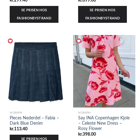
kr.
299.40
kr.
699.00
SE PRISEN HOS
SE PRISEN HOS
FASHIONBYSTRAND
FASHIONBYSTRAND
NÜMPH
NÜMPH
Pieces Nederdel – Fabia –
Say INA Copenhagen Kjole
Dark Blue Denim
– Celeste New Dress –
Rosy Flower
kr.
113.40
kr.
398.00
SE PRISEN HOS