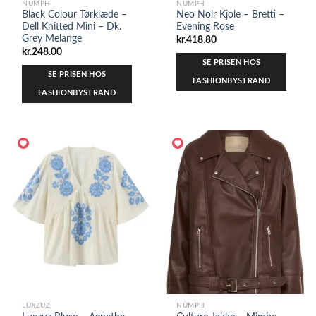
NÜMPH
NÜMPH
Black Colour Tørklæde –
Neo Noir Kjole – Bretti –
Dell Knitted Mini – Dk.
Evening Rose
Grey Melange
kr.
418.80
kr.
248.00
SE PRISEN HOS
SE PRISEN HOS
FASHIONBYSTRAND
FASHIONBYSTRAND
LUXZUZ
NÜMPH