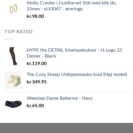
Molly Creoler i Guldfarvet Stål med klik lås,
25mm - st10047 - øreringe
kr.
98.00
TOP RATED
HYPE the DETAIL Strømpebukser - H-Logo 25
Denier - Black
kr.
119.00
The Cozy Sheep Uldhjemmesko hvid (Høj model)
kr.
349.95
Weestep Dame Ballerina - Navy
kr.
65.00