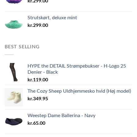
kr.
299.00
Strutskørt, deluxe mint
kr.
299.00
BEST SELLING
HYPE the DETAIL Strømpebukser - H-Logo 25
Denier - Black
kr.
119.00
The Cozy Sheep Uldhjemmesko hvid (Høj model)
kr.
349.95
Weestep Dame Ballerina - Navy
kr.
65.00