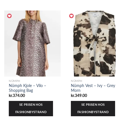
NÜMPH
NÜMPH
Nümph Kjole – Vilo –
Nümph Vest – Ivy – Grey
Shopping Bag
Morn
kr.
374.00
kr.
349.00
SE PRISEN HOS
SE PRISEN HOS
FASHIONBYSTRAND
FASHIONBYSTRAND