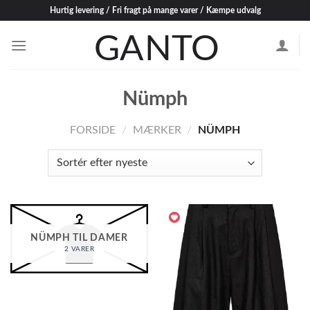
Skip
Hurtig levering / Fri fragt på mange varer / Kæmpe udvalg
to
content
Nümph
FORSIDE
/
MÆRKER
/
NÜMPH
NÜMPH TIL DAMER
2 VARER