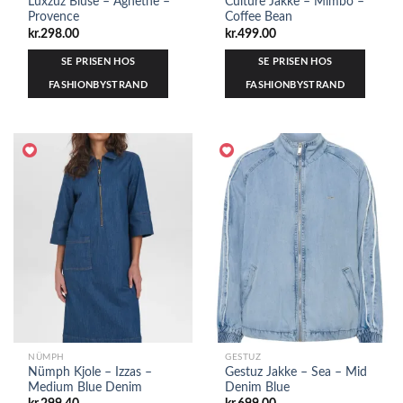
Luxzuz Bluse – Agnethe –
Culture Jakke – Mimbo –
Provence
Coffee Bean
kr.
298.00
kr.
499.00
SE PRISEN HOS
SE PRISEN HOS
FASHIONBYSTRAND
FASHIONBYSTRAND
NÜMPH
GESTUZ
Nümph Kjole – Izzas –
Gestuz Jakke – Sea – Mid
Medium Blue Denim
Denim Blue