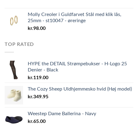
Molly Creoler i Guldfarvet Stål med klik lås,
25mm - st10047 - øreringe
kr.
98.00
TOP RATED
HYPE the DETAIL Strømpebukser - H-Logo 25
Denier - Black
kr.
119.00
The Cozy Sheep Uldhjemmesko hvid (Høj model)
kr.
349.95
Weestep Dame Ballerina - Navy
kr.
65.00