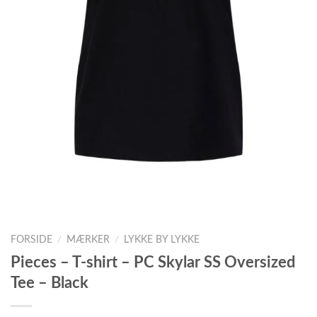
FORSIDE
/
MÆRKER
/
LYKKE BY LYKKE
Pieces – T-shirt – PC Skylar SS Oversized
Tee – Black