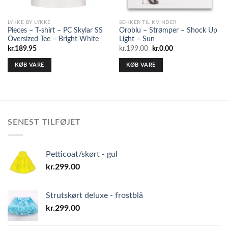
LYKKE BY LYKKE
SOKKER TIL KVINDER
Pieces – T-shirt – PC Skylar SS
Oroblu – Strømper – Shock Up
Oversized Tee – Bright White
Light – Sun
Den
Den
kr.
189.95
kr.
199.00
kr.
0.00
oprindelige
aktuelle
pris
pris
KØB VARE
KØB VARE
var:
er:
kr.199.00.
kr.0.00.
SENEST TILFØJET
Petticoat/skørt - gul
kr.
299.00
Strutskørt deluxe - frostblå
kr.
299.00