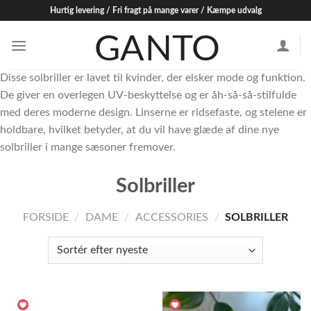
Skip
Hurtig levering / Fri fragt på mange varer / Kæmpe udvalg
to
content
Disse solbriller er lavet til kvinder, der elsker mode og funktion.
De giver en overlegen UV-beskyttelse og er åh-så-så-stilfulde
med deres moderne design. Linserne er ridsefaste, og stelene er
holdbare, hvilket betyder, at du vil have glæde af dine nye
solbriller i mange sæsoner fremover.
Solbriller
FORSIDE
/
DAME
/
ACCESSORIES
/
SOLBRILLER