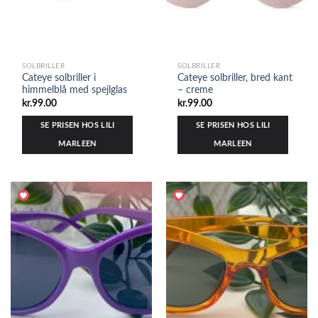
SOLBRILLER
SOLBRILLER
Cateye solbriller i
Cateye solbriller, bred kant
himmelblå med spejlglas
– creme
kr.
99.00
kr.
99.00
SE PRISEN HOS LILI
SE PRISEN HOS LILI
MARLEEN
MARLEEN