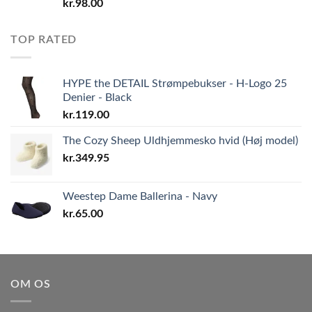
kr.
98.00
TOP RATED
HYPE the DETAIL Strømpebukser - H-Logo 25
Denier - Black
kr.
119.00
The Cozy Sheep Uldhjemmesko hvid (Høj model)
kr.
349.95
Weestep Dame Ballerina - Navy
kr.
65.00
OM OS