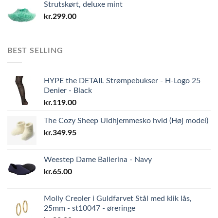
Strutskørt, deluxe mint
kr.
299.00
BEST SELLING
HYPE the DETAIL Strømpebukser - H-Logo 25
Denier - Black
kr.
119.00
The Cozy Sheep Uldhjemmesko hvid (Høj model)
kr.
349.95
Weestep Dame Ballerina - Navy
kr.
65.00
Molly Creoler i Guldfarvet Stål med klik lås,
25mm - st10047 - øreringe