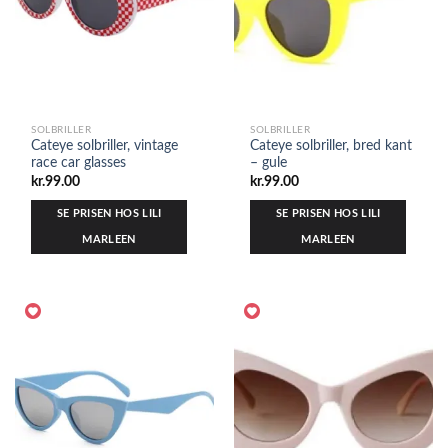
SOLBRILLER
SOLBRILLER
Cateye solbriller, vintage
Cateye solbriller, bred kant
race car glasses
– gule
kr.
99.00
kr.
99.00
SE PRISEN HOS LILI
SE PRISEN HOS LILI
MARLEEN
MARLEEN