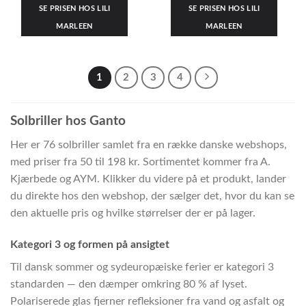
SE PRISEN HOS LILI
SE PRISEN HOS LILI
MARLEEN
MARLEEN
1
2
3
4
Solbriller hos Ganto
Her er 76 solbriller samlet fra en række danske webshops,
med priser fra 50 til 198 kr. Sortimentet kommer fra A.
Kjærbede og AYM. Klikker du videre på et produkt, lander
du direkte hos den webshop, der sælger det, hvor du kan se
den aktuelle pris og hvilke størrelser der er på lager.
Kategori 3 og formen på ansigtet
Til dansk sommer og sydeuropæiske ferier er kategori 3
standarden — den dæmper omkring 80 % af lyset.
Polariserede glas fjerner refleksioner fra vand og asfalt og