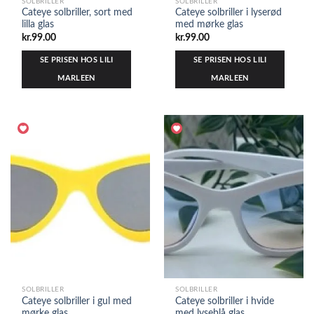
SOLBRILLER
SOLBRILLER
Cateye solbriller, sort med
Cateye solbriller i lyserød
lilla glas
med mørke glas
kr.
99.00
kr.
99.00
SE PRISEN HOS LILI
SE PRISEN HOS LILI
MARLEEN
MARLEEN
SOLBRILLER
SOLBRILLER
Cateye solbriller i gul med
Cateye solbriller i hvide
mørke glas
med lyseblå glas