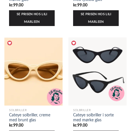
kr.
99.00
kr.
99.00
SE PRISEN HOS LILI
SE PRISEN HOS LILI
MARLEEN
MARLEEN
SOLBRILLER
SOLBRILLER
Cateye solbriller, creme
Cateye solbriller i sorte
med brunt glas
med mørke glas
kr.
99.00
kr.
99.00