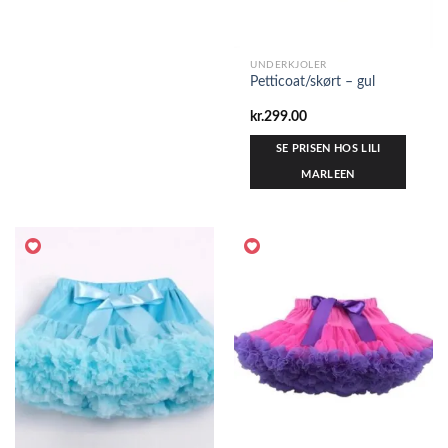
UNDERKJOLER
Petticoat/skørt – gul
kr.
299.00
SE PRISEN HOS LILI
MARLEEN