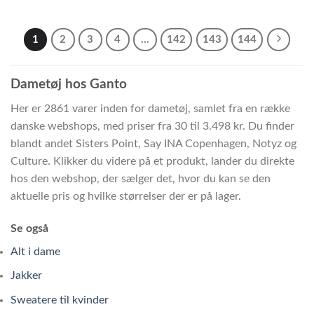
1
2
3
4
…
142
143
144
Dametøj hos Ganto
Her er 2861 varer inden for dametøj, samlet fra en række
danske webshops, med priser fra 30 til 3.498 kr. Du finder
blandt andet Sisters Point, Say INA Copenhagen, Notyz og
Culture. Klikker du videre på et produkt, lander du direkte
hos den webshop, der sælger det, hvor du kan se den
aktuelle pris og hvilke størrelser der er på lager.
Se også
Alt i dame
Jakker
Sweatere til kvinder