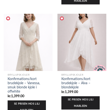
MARLEEN
BRYLLUPSKJOLER
BRYLLUPSKJOLER
Konfirmations/kort
Konfirmations/kort
brudekjole – Vanessa,
brudekjole – Alva –
smuk blonde kjole i
blondekjole
offwhite
kr.
1,399.00
kr.
1,399.00
SE PRISEN HOS LILI
SE PRISEN HOS LILI
MARLEEN