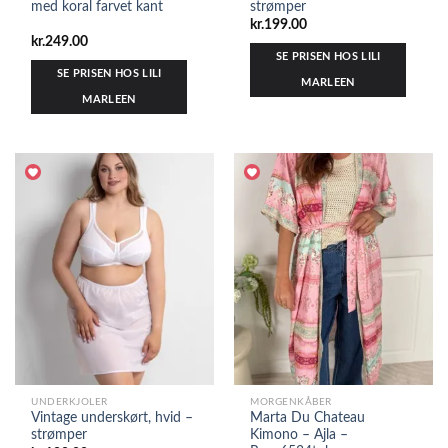
med koral farvet kant
strømper
kr.
199.00
kr.
249.00
SE PRISEN HOS LILI
SE PRISEN HOS LILI
MARLEEN
MARLEEN
UNDERKJOLER
MORGENKÅBER
Vintage underskørt, hvid –
Marta Du Chateau
strømper
Kimono – Ajla –