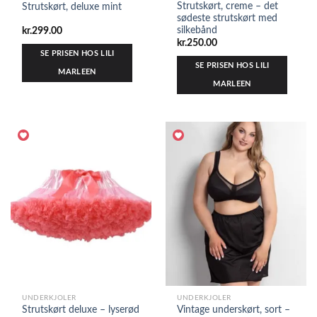
Strutskørt, creme – det
Strutskørt, deluxe mint
sødeste strutskørt med
silkebånd
kr.
299.00
kr.
250.00
SE PRISEN HOS LILI
SE PRISEN HOS LILI
MARLEEN
MARLEEN
UNDERKJOLER
UNDERKJOLER
Strutskørt deluxe – lyserød
Vintage underskørt, sort –