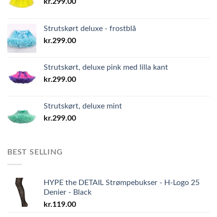
kr.
299.00
Strutskørt deluxe - frostblå
kr.
299.00
Strutskørt, deluxe pink med lilla kant
kr.
299.00
Strutskørt, deluxe mint
kr.
299.00
BEST SELLING
HYPE the DETAIL Strømpebukser - H-Logo 25
Denier - Black
kr.
119.00