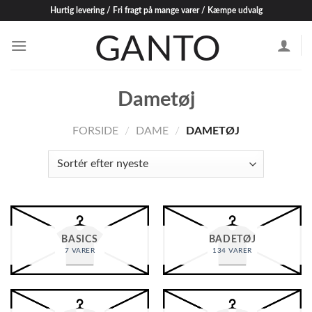
Skip
Hurtig levering / Fri fragt på mange varer / Kæmpe udvalg
to
content
Dametøj
FORSIDE
/
DAME
/
DAMETØJ
BASICS
BADETØJ
7 VARER
134 VARER