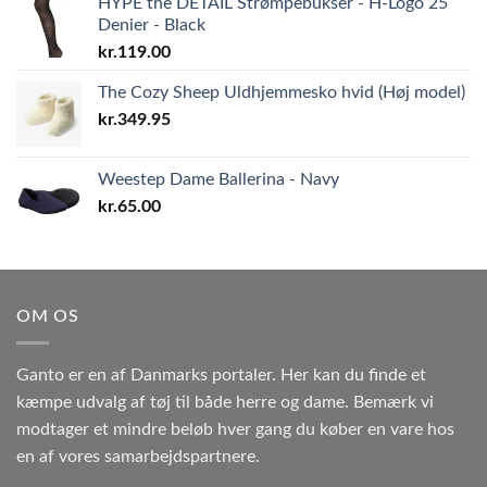
HYPE the DETAIL Strømpebukser - H-Logo 25
Denier - Black
kr.
119.00
The Cozy Sheep Uldhjemmesko hvid (Høj model)
kr.
349.95
Weestep Dame Ballerina - Navy
kr.
65.00
OM OS
Ganto er en af Danmarks portaler. Her kan du finde et
kæmpe udvalg af tøj til både herre og dame. Bemærk vi
modtager et mindre beløb hver gang du køber en vare hos
en af vores samarbejdspartnere.