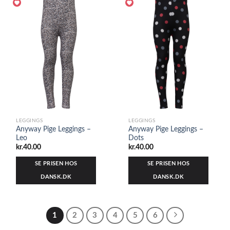
LEGGINGS
LEGGINGS
Anyway Pige Leggings –
Anyway Pige Leggings –
Leo
Dots
kr.
40.00
kr.
40.00
SE PRISEN HOS
SE PRISEN HOS
DANSK.DK
DANSK.DK
1
2
3
4
5
6