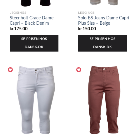
LEGGINGS
LEGGINGS
Steenholt Grace Dame
Solo BS Jeans Dame Capri
Capri – Black Denim
Plus Size – Beige
kr.
175.00
kr.
150.00
SE PRISEN HOS
SE PRISEN HOS
DANSK.DK
DANSK.DK