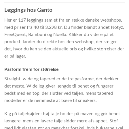
Leggings hos Ganto
Her er 117 leggings samlet fra en række danske webshops,
med priser fra 40 til 3.298 kr. Du finder blandt andet Notyz,
FreeQuent, Bambuni og Noella. Klikker du videre på et
produkt, lander du direkte hos den webshop, der sælger
det, hvor du kan se den aktuelle pris og hvilke størrelser der
er på lager.
Pasform frem for størrelse
Straight, wide og tapered er de tre pasforme, der dækker
det meste. Wide leg giver længde til benet og fungerer
bedst med en top, der slutter ved taljen, mens tapered
modeller er de nemmeste at bære til sneakers.
Kig på taljehøjden: høj talje holder på maven og gør benet
længere, mens en lavere talje sidder mere afslappet. Stof
med lidt elastan gør en mærkbar forskel, hvis bukserne skal