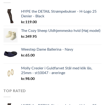
HYPE the DETAIL Strømpebukser - H-Logo 25
Denier - Black
kr.
119.00
The Cozy Sheep Uldhjemmesko hvid (Høj model)
kr.
349.95
Weestep Dame Ballerina - Navy
kr.
65.00
Molly Creoler i Guldfarvet Stål med klik lås,
25mm - st10047 - øreringe
kr.
98.00
TOP RATED