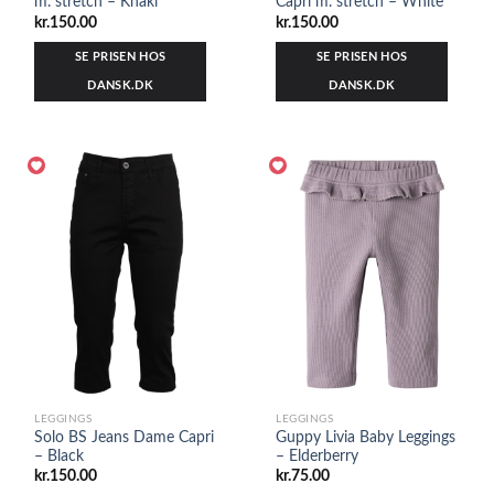
m. stretch – Khaki
Capri m. stretch – White
kr.
150.00
kr.
150.00
SE PRISEN HOS
SE PRISEN HOS
DANSK.DK
DANSK.DK
LEGGINGS
LEGGINGS
Solo BS Jeans Dame Capri
Guppy Livia Baby Leggings
– Black
– Elderberry
kr.
150.00
kr.
75.00