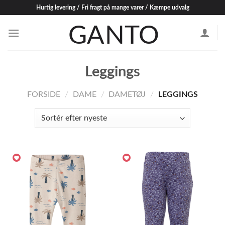
Skip
Hurtig levering / Fri fragt på mange varer / Kæmpe udvalg
to
content
Leggings
FORSIDE
/
DAME
/
DAMETØJ
/
LEGGINGS