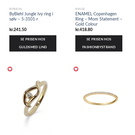
BYBIEHL
RINGE
ByBiehl Jungle Ivy ring i
ENAMEL Copenhagen
sølv – 5-3101-r
Ring – Mom Statement –
Gold Colour
kr.
241.50
kr.
418.80
SE PRISEN HOS
SE PRISEN HOS
GULDSMED LIND
FASHIONBYSTRAND