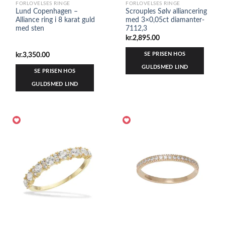
FORLOVELSES RINGE
FORLOVELSES RINGE
Lund Copenhagen –
Scrouples Sølv alliancering
Alliance ring i 8 karat guld
med 3×0,05ct diamanter-
med sten
7112,3
kr.
2,895.00
SE PRISEN HOS
kr.
3,350.00
GULDSMED LIND
SE PRISEN HOS
GULDSMED LIND