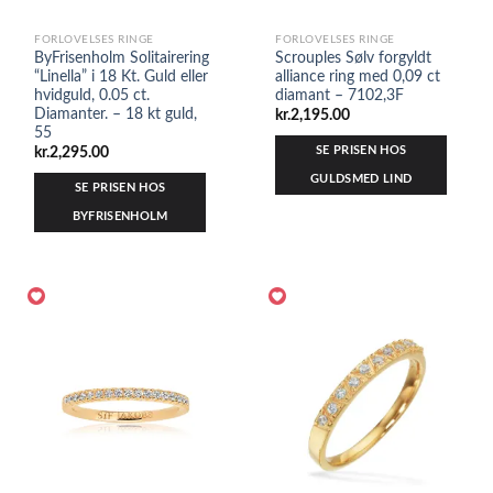
FORLOVELSES RINGE
FORLOVELSES RINGE
ByFrisenholm Solitairering
Scrouples Sølv forgyldt
“Linella” i 18 Kt. Guld eller
alliance ring med 0,09 ct
hvidguld, 0.05 ct.
diamant – 7102,3F
Diamanter. – 18 kt guld,
kr.
2,195.00
55
SE PRISEN HOS
kr.
2,295.00
GULDSMED LIND
SE PRISEN HOS
BYFRISENHOLM