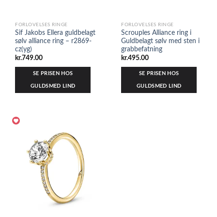
FORLOVELSES RINGE
FORLOVELSES RINGE
Sif Jakobs Ellera guldbelagt
Scrouples Alliance ring i
sølv alliance ring – r2869-
Guldbelagt sølv med sten i
cz(yg)
grabbefatning
kr.
749.00
kr.
495.00
SE PRISEN HOS
SE PRISEN HOS
GULDSMED LIND
GULDSMED LIND