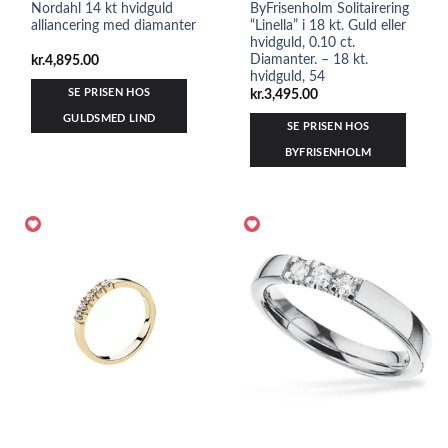
Nordahl 14 kt hvidguld
ByFrisenholm Solitairering
alliancering med diamanter
“Linella” i 18 kt. Guld eller
hvidguld, 0.10 ct.
Diamanter. – 18 kt.
kr.
4,895.00
hvidguld, 54
SE PRISEN HOS
kr.
3,495.00
GULDSMED LIND
SE PRISEN HOS
BYFRISENHOLM