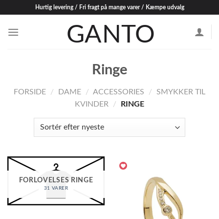
Skip
Hurtig levering / Fri fragt på mange varer / Kæmpe udvalg
to
content
Ringe
FORSIDE
/
DAME
/
ACCESSORIES
/
SMYKKER TIL
KVINDER
/
RINGE
FORLOVELSES RINGE
31 VARER