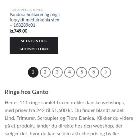
FORLOVELSES RINGE
Pandora Solitairering ring i
forgyldt med zirkonia sten
– 168289c01
kr.
749.00
SE PRISEN HOS
GULDSMED LIND
1
2
3
4
5
6
Ringe hos Ganto
Her er 111 ringe samlet fra en række danske webshops,
med priser fra 242 til 51.600 kr. Du finder blandt andet
Lind, Frimurer, Scrouples og Flora Danica. Klikker du videre
på et produkt, lander du direkte hos den webshop, der
sælger det, hvor du kan se den aktuelle pris og hvilke