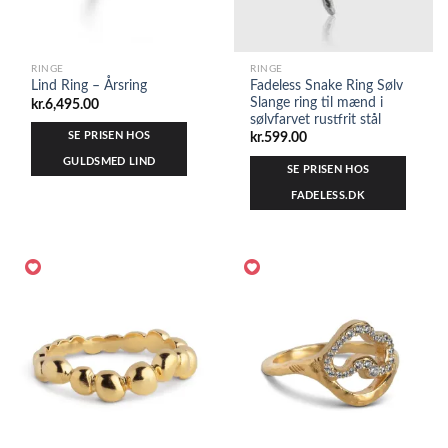
RINGE
RINGE
Fadeless Snake Ring Sølv
Lind Ring – Årsring
Slange ring til mænd i
kr.
6,495.00
sølvfarvet rustfrit stål
SE PRISEN HOS
kr.
599.00
GULDSMED LIND
SE PRISEN HOS
FADELESS.DK