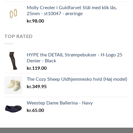
Molly Creoler i Guldfarvet Stål med klik lås,
25mm - st10047 - øreringe
kr.
98.00
TOP RATED
HYPE the DETAIL Strømpebukser - H-Logo 25
Denier - Black
kr.
119.00
The Cozy Sheep Uldhjemmesko hvid (Høj model)
kr.
349.95
Weestep Dame Ballerina - Navy
kr.
65.00