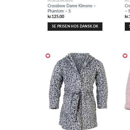
MORGENKÅBER
MO
Crossbow Dame Kimono –
Cr
Phantom – S
– 
kr.
125.00
kr.
SE PRISEN HOS DANSK.DK