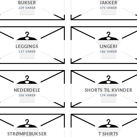
BUKSER
JAKKER
229 VARER
371 VARER
LEGGINGS
LINGERI
117 VARER
186 VARER
NEDERDELE
SHORTS TIL KVINDER
106 VARER
174 VARER
STRØMPEBUKSER
T SHIRTS