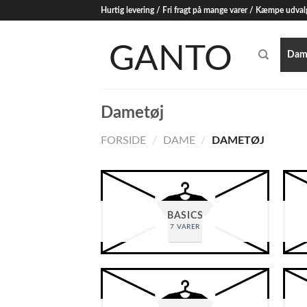
Skip
Hurtig levering / Fri fragt på mange varer / Kæmpe udval
to
content
Dam
Dametøj
FORSIDE
/
DAME
/
DAMETØJ
BASICS
7 VARER