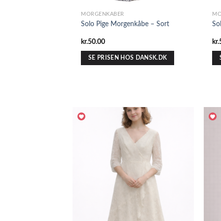
MORGENKÅBER
MO
Solo Pige Morgenkåbe – Sort
So
kr.
50.00
kr.
SE PRISEN HOS DANSK.DK