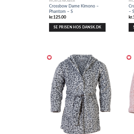
MORGENKÅBER
MO
Crossbow Dame Kimono –
Cr
Phantom – S
– 
kr.
125.00
kr.
SE PRISEN HOS DANSK.DK