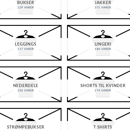
BUKSER
JAKKER
229 VARER
371 VARER
LEGGINGS
LINGERI
117 VARER
186 VARER
NEDERDELE
SHORTS TIL KVINDER
106 VARER
174 VARER
STRØMPEBUKSER
T SHIRTS