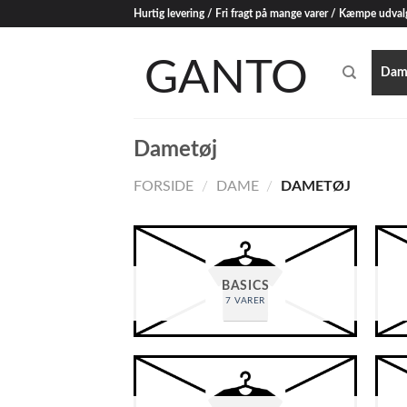
Skip
Hurtig levering / Fri fragt på mange varer / Kæmpe udval
to
content
Dam
Dametøj
FORSIDE
/
DAME
/
DAMETØJ
BASICS
7 VARER