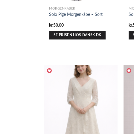
MORGENKÅBER
MO
Solo Pige Morgenkåbe – Sort
So
kr.
50.00
kr.
SE PRISEN HOS DANSK.DK