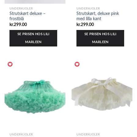
UNDERKJOLER
UNDERKJOLER
Strutskørt deluxe –
Strutskørt, deluxe pink
frostblå
med lilla kant
kr.
299.00
kr.
299.00
SE PRISEN HOS LILI
SE PRISEN HOS LILI
MARLEEN
MARLEEN
UNDERKJOLER
UNDERKJOLER