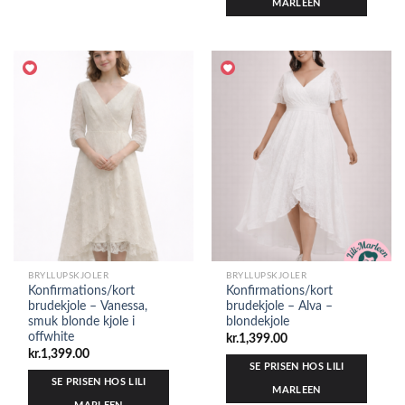
MARLEEN
BRYLLUPSKJOLER
BRYLLUPSKJOLER
Konfirmations/kort
Konfirmations/kort
brudekjole – Vanessa,
brudekjole – Alva –
smuk blonde kjole i
blondekjole
offwhite
kr.
1,399.00
kr.
1,399.00
SE PRISEN HOS LILI
SE PRISEN HOS LILI
MARLEEN