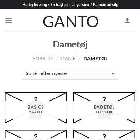
Skip
Hurtig levering / Fri fragt på mange varer / Kæmpe udvalg
to
content
Dametøj
FORSIDE
/
DAME
/
DAMETØJ
BASICS
BADETØJ
7 VARER
134 VARER