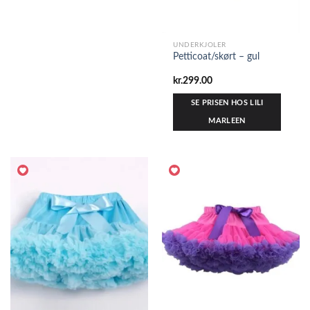
UNDERKJOLER
Petticoat/skørt – gul
kr.
299.00
SE PRISEN HOS LILI
MARLEEN