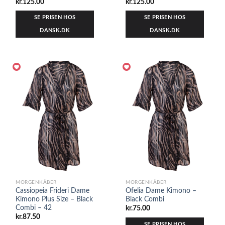
kr.
125.00
kr.
125.00
SE PRISEN HOS
SE PRISEN HOS
DANSK.DK
DANSK.DK
MORGENKÅBER
MORGENKÅBER
Cassiopeia Frideri Dame
Ofelia Dame Kimono –
Kimono Plus Size – Black
Black Combi
Combi – 42
kr.
75.00
kr.
87.50
SE PRISEN HOS