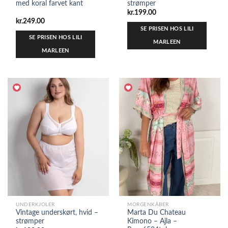
med koral farvet kant
strømper
kr.
199.00
kr.
249.00
SE PRISEN HOS LILI
SE PRISEN HOS LILI
MARLEEN
MARLEEN
UNDERKJOLER
MORGENKÅBER
Vintage underskørt, hvid –
Marta Du Chateau
strømper
Kimono – Ajla –