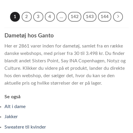
1
2
3
4
…
142
143
144
Dametøj hos Ganto
Her er 2861 varer inden for dametøj, samlet fra en række
danske webshops, med priser fra 30 til 3.498 kr. Du finder
blandt andet Sisters Point, Say INA Copenhagen, Notyz og
Culture. Klikker du videre på et produkt, lander du direkte
hos den webshop, der sælger det, hvor du kan se den
aktuelle pris og hvilke størrelser der er på lager.
Se også
Alt i dame
Jakker
Sweatere til kvinder