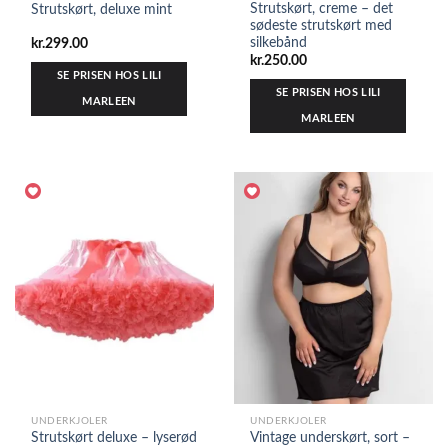
Strutskørt, creme – det
Strutskørt, deluxe mint
sødeste strutskørt med
silkebånd
kr.
299.00
kr.
250.00
SE PRISEN HOS LILI
SE PRISEN HOS LILI
MARLEEN
MARLEEN
UNDERKJOLER
UNDERKJOLER
Strutskørt deluxe – lyserød
Vintage underskørt, sort –