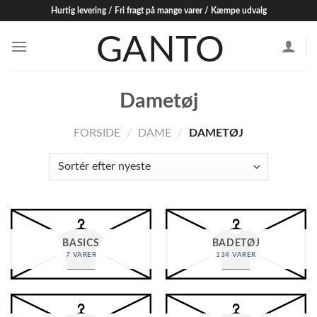
Skip
Hurtig levering / Fri fragt på mange varer / Kæmpe udvalg
to
content
Dametøj
FORSIDE
/
DAME
/
DAMETØJ
BASICS
BADETØJ
7 VARER
134 VARER