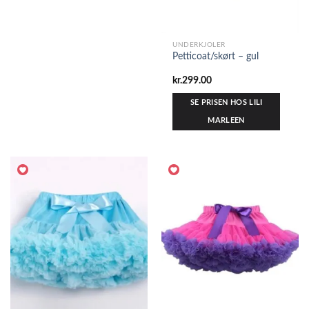
UNDERKJOLER
Petticoat/skørt – gul
kr.
299.00
SE PRISEN HOS LILI
MARLEEN