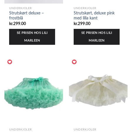
UNDERKJOLER
UNDERKJOLER
Strutskørt deluxe –
Strutskørt, deluxe pink
frostblå
med lilla kant
kr.
299.00
kr.
299.00
SE PRISEN HOS LILI
SE PRISEN HOS LILI
MARLEEN
MARLEEN
UNDERKJOLER
UNDERKJOLER