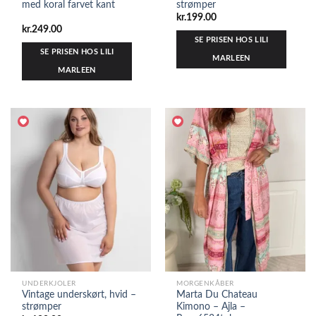
med koral farvet kant
strømper
kr.
199.00
kr.
249.00
SE PRISEN HOS LILI
SE PRISEN HOS LILI
MARLEEN
MARLEEN
UNDERKJOLER
MORGENKÅBER
Vintage underskørt, hvid –
Marta Du Chateau
strømper
Kimono – Ajla –