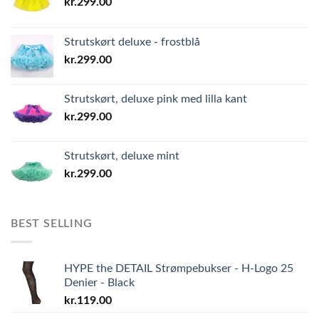
kr.
299.00
Strutskørt deluxe - frostblå
kr.
299.00
Strutskørt, deluxe pink med lilla kant
kr.
299.00
Strutskørt, deluxe mint
kr.
299.00
BEST SELLING
HYPE the DETAIL Strømpebukser - H-Logo 25
Denier - Black
kr.
119.00