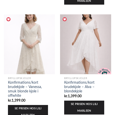
MARLEEN
BRYLLUPSKJOLER
BRYLLUPSKJOLER
Konfirmations/kort
Konfirmations/kort
brudekjole – Vanessa,
brudekjole – Alva –
smuk blonde kjole i
blondekjole
offwhite
kr.
1,399.00
kr.
1,399.00
SE PRISEN HOS LILI
SE PRISEN HOS LILI
MARLEEN