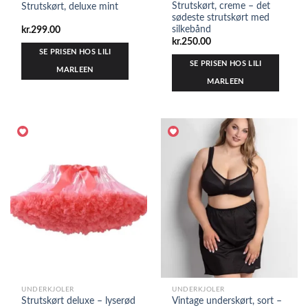
Strutskørt, creme – det
Strutskørt, deluxe mint
sødeste strutskørt med
silkebånd
kr.
299.00
kr.
250.00
SE PRISEN HOS LILI
SE PRISEN HOS LILI
MARLEEN
MARLEEN
UNDERKJOLER
UNDERKJOLER
Strutskørt deluxe – lyserød
Vintage underskørt, sort –