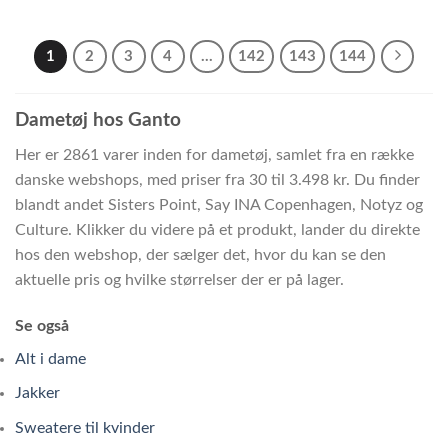
1
2
3
4
…
142
143
144
Dametøj hos Ganto
Her er 2861 varer inden for dametøj, samlet fra en række
danske webshops, med priser fra 30 til 3.498 kr. Du finder
blandt andet Sisters Point, Say INA Copenhagen, Notyz og
Culture. Klikker du videre på et produkt, lander du direkte
hos den webshop, der sælger det, hvor du kan se den
aktuelle pris og hvilke størrelser der er på lager.
Se også
Alt i dame
Jakker
Sweatere til kvinder