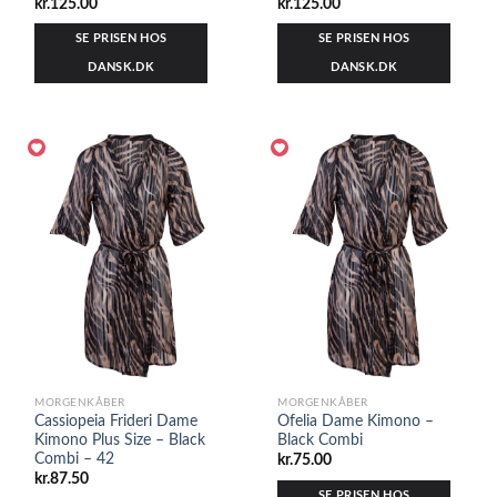
kr.
125.00
kr.
125.00
SE PRISEN HOS
SE PRISEN HOS
DANSK.DK
DANSK.DK
MORGENKÅBER
MORGENKÅBER
Cassiopeia Frideri Dame
Ofelia Dame Kimono –
Kimono Plus Size – Black
Black Combi
Combi – 42
kr.
75.00
kr.
87.50
SE PRISEN HOS