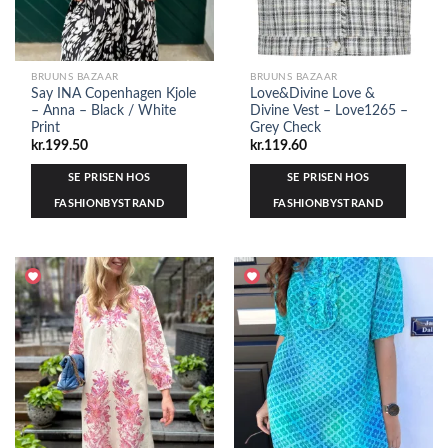
BRUUNS BAZAAR
BRUUNS BAZAAR
Say INA Copenhagen Kjole
Love&Divine Love &
– Anna – Black / White
Divine Vest – Love1265 –
Print
Grey Check
kr.
199.50
kr.
119.60
SE PRISEN HOS
SE PRISEN HOS
FASHIONBYSTRAND
FASHIONBYSTRAND