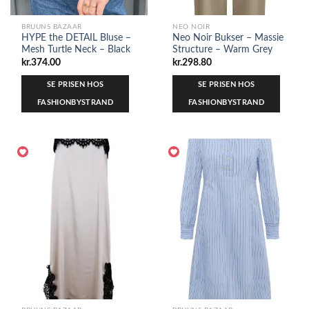
BRUUNS BAZAAR
NEO NOIR
HYPE the DETAIL Bluse –
Neo Noir Bukser – Massie
Mesh Turtle Neck – Black
Structure – Warm Grey
kr.
374.00
kr.
298.80
SE PRISEN HOS
SE PRISEN HOS
FASHIONBYSTRAND
FASHIONBYSTRAND