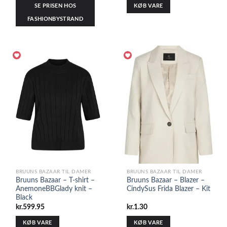
SE PRISEN HOS
KØB VARE
FASHIONBYSTRAND
BRUUNS BAZAAR TIL DAMER
BRUUNS BAZAAR TIL DAMER
Bruuns Bazaar – T-shirt –
Bruuns Bazaar – Blazer –
AnemoneBBGlady knit –
CindySus Frida Blazer – Kit
Black
kr.
599.95
kr.
1.30
KØB VARE
KØB VARE