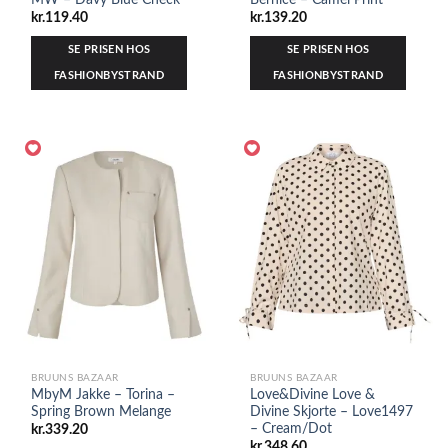
kr.
119.40
kr.
139.20
SE PRISEN HOS
SE PRISEN HOS
FASHIONBYSTRAND
FASHIONBYSTRAND
BRUUNS BAZAAR
BRUUNS BAZAAR
MbyM Jakke – Torina –
Love&Divine Love &
Spring Brown Melange
Divine Skjorte – Love1497
– Cream/Dot
kr.
339.20
kr.
348.60