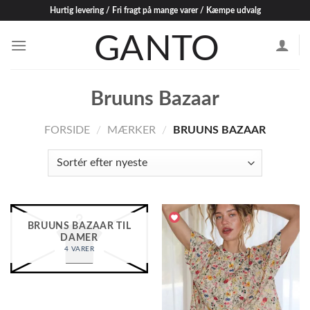
Skip
Hurtig levering / Fri fragt på mange varer / Kæmpe udvalg
to
content
Bruuns Bazaar
FORSIDE
/
MÆRKER
/
BRUUNS BAZAAR
BRUUNS BAZAAR TIL
DAMER
4 VARER