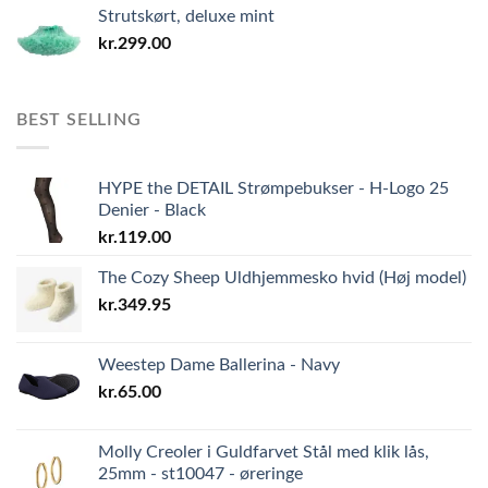
Strutskørt, deluxe mint
kr.
299.00
BEST SELLING
HYPE the DETAIL Strømpebukser - H-Logo 25
Denier - Black
kr.
119.00
The Cozy Sheep Uldhjemmesko hvid (Høj model)
kr.
349.95
Weestep Dame Ballerina - Navy
kr.
65.00
Molly Creoler i Guldfarvet Stål med klik lås,
25mm - st10047 - øreringe