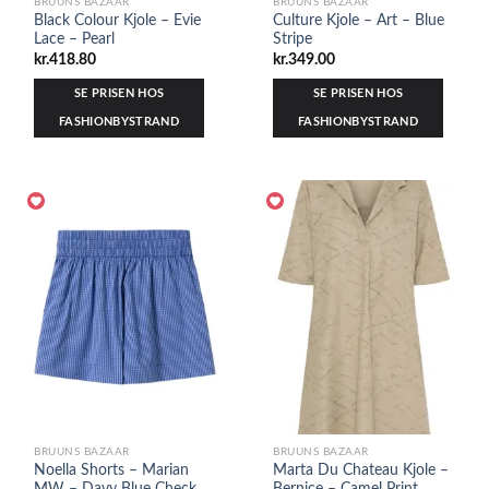
BRUUNS BAZAAR
BRUUNS BAZAAR
Black Colour Kjole – Evie
Culture Kjole – Art – Blue
Lace – Pearl
Stripe
kr.
418.80
kr.
349.00
SE PRISEN HOS
SE PRISEN HOS
FASHIONBYSTRAND
FASHIONBYSTRAND
BRUUNS BAZAAR
BRUUNS BAZAAR
Noella Shorts – Marian
Marta Du Chateau Kjole –
MW – Davy Blue Check
Bernice – Camel Print