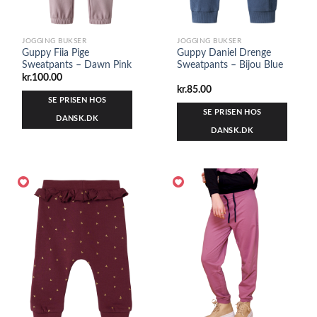
JOGGING BUKSER
JOGGING BUKSER
Guppy Fiia Pige
Guppy Daniel Drenge
Sweatpants – Dawn Pink
Sweatpants – Bijou Blue
kr.
100.00
kr.
85.00
SE PRISEN HOS
SE PRISEN HOS
DANSK.DK
DANSK.DK