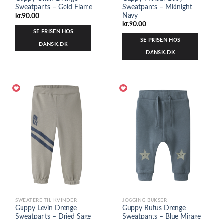
Sweatpants – Gold Flame
Sweatpants – Midnight
Navy
kr.
90.00
kr.
90.00
SE PRISEN HOS
SE PRISEN HOS
DANSK.DK
DANSK.DK
SWEATERE TIL KVINDER
JOGGING BUKSER
Guppy Levin Drenge
Guppy Rufus Drenge
Sweatpants – Dried Sage
Sweatpants – Blue Mirage