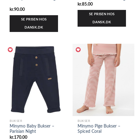
kr.
85.00
kr.
90.00
SE PRISEN HOS
SE PRISEN HOS
DANSK.DK
DANSK.DK
BUKSER
BUKSER
Minymo Baby Bukser –
Minymo Pige Bukser –
Parisian Night
Spiced Coral
kr.
170.00