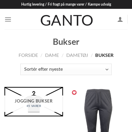
Skip
Hurtig levering / Fri fragt på mange varer / Kæmpe udvalg
to
content
Bukser
FORSIDE
/
DAME
/
DAMETØJ
/
BUKSER
JOGGING BUKSER
45 VARER