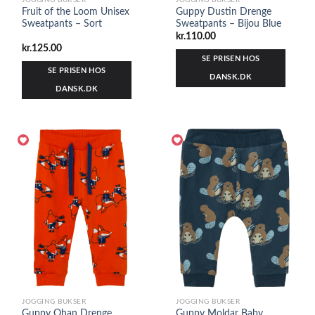
JOGGING BUKSER
JOGGING BUKSER
Fruit of the Loom Unisex
Guppy Dustin Drenge
Sweatpants – Sort
Sweatpants – Bijou Blue
kr.
110.00
kr.
125.00
SE PRISEN HOS
SE PRISEN HOS
DANSK.DK
DANSK.DK
JOGGING BUKSER
JOGGING BUKSER
Guppy Ohan Drenge
Guppy Moldar Baby