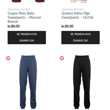
JOGGING BUKSER
JOGGING BUKSER
Guppy Reza Baby
Queenz Idaho Pige
Sweatpants – Maroon
Sweatpants – Orchid
Banner
kr.
80.00
kr.
80.00
SE PRISEN HOS
SE PRISEN HOS
DANSK.DK
DANSK.DK