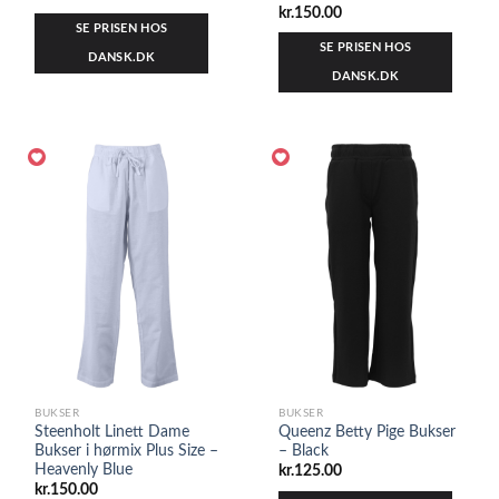
kr.
150.00
SE PRISEN HOS
SE PRISEN HOS
DANSK.DK
DANSK.DK
BUKSER
BUKSER
Steenholt Linett Dame
Queenz Betty Pige Bukser
Bukser i hørmix Plus Size –
– Black
Heavenly Blue
kr.
125.00
kr.
150.00