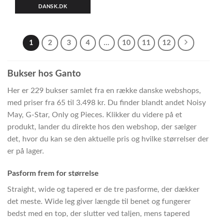
DANSK.DK
1
2
3
4
…
10
11
12
Bukser hos Ganto
Her er 229 bukser samlet fra en række danske webshops,
med priser fra 65 til 3.498 kr. Du finder blandt andet Noisy
May, G-Star, Only og Pieces. Klikker du videre på et
produkt, lander du direkte hos den webshop, der sælger
det, hvor du kan se den aktuelle pris og hvilke størrelser der
er på lager.
Pasform frem for størrelse
Straight, wide og tapered er de tre pasforme, der dækker
det meste. Wide leg giver længde til benet og fungerer
bedst med en top, der slutter ved taljen, mens tapered