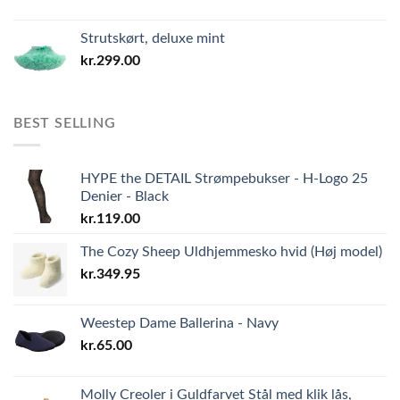
Strutskørt, deluxe mint
kr.
299.00
BEST SELLING
HYPE the DETAIL Strømpebukser - H-Logo 25
Denier - Black
kr.
119.00
The Cozy Sheep Uldhjemmesko hvid (Høj model)
kr.
349.95
Weestep Dame Ballerina - Navy
kr.
65.00
Molly Creoler i Guldfarvet Stål med klik lås,