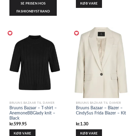
SE PRISEN HOS
KØB VARE
FASHIONBYSTRAND
BRUUNS BAZAAR TIL DAMER
BRUUNS BAZAAR TIL DAMER
Bruuns Bazaar – T-shirt –
Bruuns Bazaar – Blazer –
AnemoneBBGlady knit –
CindySus Frida Blazer – Kit
Black
kr.
599.95
kr.
1.30
KØB VARE
KØB VARE