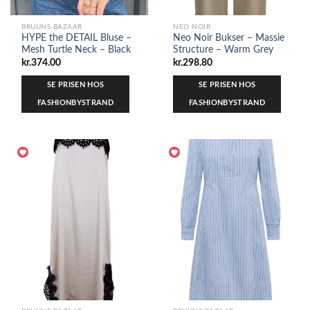
BRUUNS BAZAAR
NEO NOIR
HYPE the DETAIL Bluse –
Neo Noir Bukser – Massie
Mesh Turtle Neck – Black
Structure – Warm Grey
kr.
374.00
kr.
298.80
SE PRISEN HOS
SE PRISEN HOS
FASHIONBYSTRAND
FASHIONBYSTRAND