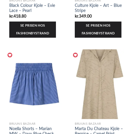
BRUUNS BAZAAR
BRUUNS BAZAAR
Black Colour Kjole – Evie
Culture Kjole – Art – Blue
Lace – Pearl
Stripe
kr.
418.80
kr.
349.00
SE PRISEN HOS
SE PRISEN HOS
FASHIONBYSTRAND
FASHIONBYSTRAND
BRUUNS BAZAAR
BRUUNS BAZAAR
Noella Shorts – Marian
Marta Du Chateau Kjole –
MW – Davy Blue Check
Bernice – Camel Print