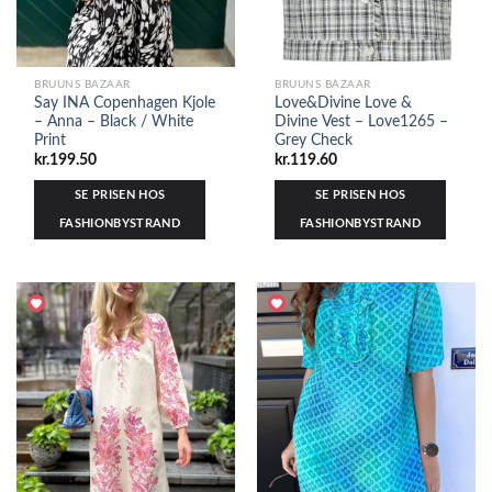
BRUUNS BAZAAR
BRUUNS BAZAAR
Say INA Copenhagen Kjole
Love&Divine Love &
– Anna – Black / White
Divine Vest – Love1265 –
Print
Grey Check
kr.
199.50
kr.
119.60
SE PRISEN HOS
SE PRISEN HOS
FASHIONBYSTRAND
FASHIONBYSTRAND