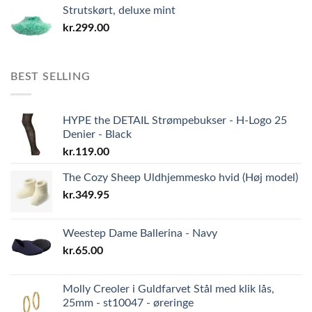
Strutskørt, deluxe mint
kr.
299.00
BEST SELLING
HYPE the DETAIL Strømpebukser - H-Logo 25
Denier - Black
kr.
119.00
The Cozy Sheep Uldhjemmesko hvid (Høj model)
kr.
349.95
Weestep Dame Ballerina - Navy
kr.
65.00
Molly Creoler i Guldfarvet Stål med klik lås,
25mm - st10047 - øreringe