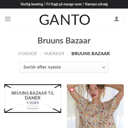
Skip
Hurtig levering / Fri fragt på mange varer / Kæmpe udvalg
to
content
Bruuns Bazaar
FORSIDE
/
MÆRKER
/
BRUUNS BAZAAR
BRUUNS BAZAAR TIL
DAMER
4 VARER