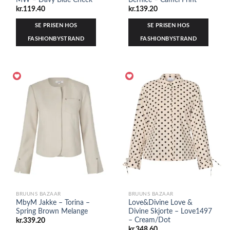
kr.
119.40
kr.
139.20
SE PRISEN HOS
SE PRISEN HOS
FASHIONBYSTRAND
FASHIONBYSTRAND
BRUUNS BAZAAR
BRUUNS BAZAAR
MbyM Jakke – Torina –
Love&Divine Love &
Spring Brown Melange
Divine Skjorte – Love1497
– Cream/Dot
kr.
339.20
kr.
348.60