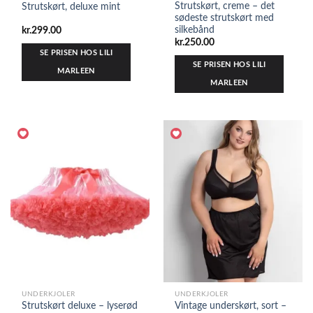
Strutskørt, creme – det
Strutskørt, deluxe mint
sødeste strutskørt med
silkebånd
kr.
299.00
kr.
250.00
SE PRISEN HOS LILI
SE PRISEN HOS LILI
MARLEEN
MARLEEN
UNDERKJOLER
UNDERKJOLER
Strutskørt deluxe – lyserød
Vintage underskørt, sort –