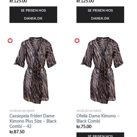
kr.
125.00
kr.
125.00
SE PRISEN HOS
SE PRISEN HOS
DANSK.DK
DANSK.DK
MORGENKÅBER
MORGENKÅBER
Cassiopeia Frideri Dame
Ofelia Dame Kimono –
Kimono Plus Size – Black
Black Combi
Combi – 42
kr.
75.00
kr.
87.50
SE PRISEN HOS