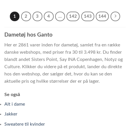
1
2
3
4
…
142
143
144
Dametøj hos Ganto
Her er 2861 varer inden for dametøj, samlet fra en række
danske webshops, med priser fra 30 til 3.498 kr. Du finder
blandt andet Sisters Point, Say INA Copenhagen, Notyz og
Culture. Klikker du videre på et produkt, lander du direkte
hos den webshop, der sælger det, hvor du kan se den
aktuelle pris og hvilke størrelser der er på lager.
Se også
Alt i dame
Jakker
Sweatere til kvinder