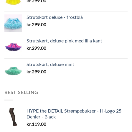
kr.
299.00
Strutskørt deluxe - frostblå
kr.
299.00
Strutskørt, deluxe pink med lilla kant
kr.
299.00
Strutskørt, deluxe mint
kr.
299.00
BEST SELLING
HYPE the DETAIL Strømpebukser - H-Logo 25
Denier - Black
kr.
119.00