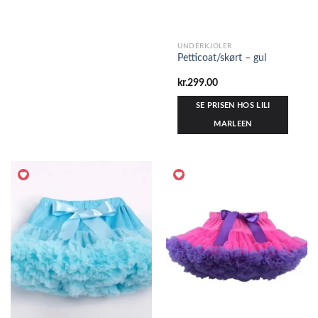
UNDERKJOLER
Petticoat/skørt – gul
kr.
299.00
SE PRISEN HOS LILI
MARLEEN