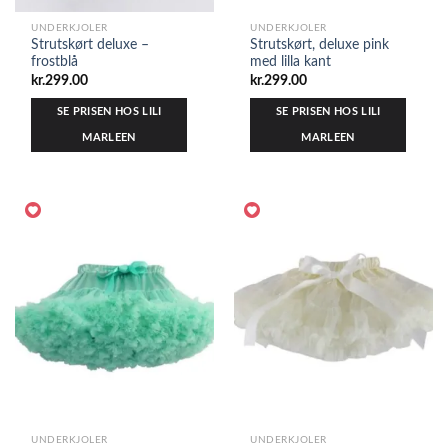
UNDERKJOLER
UNDERKJOLER
Strutskørt deluxe –
Strutskørt, deluxe pink
frostblå
med lilla kant
kr.
299.00
kr.
299.00
SE PRISEN HOS LILI
SE PRISEN HOS LILI
MARLEEN
MARLEEN
UNDERKJOLER
UNDERKJOLER