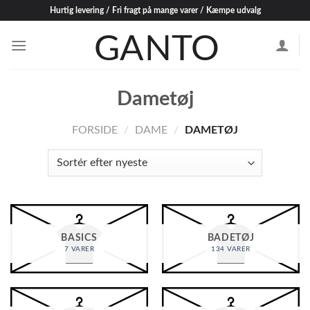
Skip
Hurtig levering / Fri fragt på mange varer / Kæmpe udvalg
to
content
Dametøj
FORSIDE
/
DAME
/
DAMETØJ
BASICS
BADETØJ
7 VARER
134 VARER