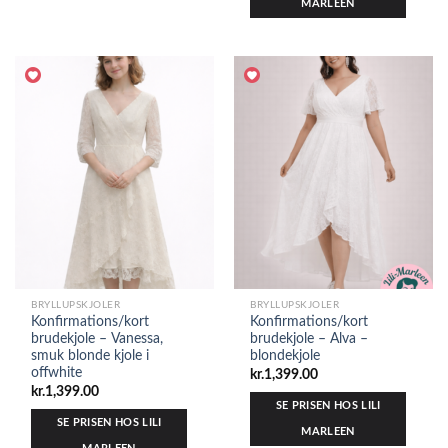
MARLEEN
BRYLLUPSKJOLER
BRYLLUPSKJOLER
Konfirmations/kort
Konfirmations/kort
brudekjole – Vanessa,
brudekjole – Alva –
smuk blonde kjole i
blondekjole
offwhite
kr.
1,399.00
kr.
1,399.00
SE PRISEN HOS LILI
SE PRISEN HOS LILI
MARLEEN