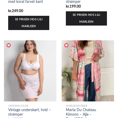
med koral farvet kant
strømper
kr.
199.00
kr.
249.00
SE PRISEN HOS LILI
SE PRISEN HOS LILI
MARLEEN
MARLEEN
UNDERKJOLER
MORGENKÅBER
Vintage underskørt, hvid –
Marta Du Chateau
strømper
Kimono – Ajla –