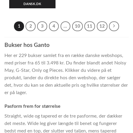
DANSK.DK
1
2
3
4
…
10
11
12
Bukser hos Ganto
Her er 229 bukser samlet fra en række danske webshops,
med priser fra 65 til 3.498 kr. Du finder blandt andet Noisy
May, G-Star, Only og Pieces. Klikker du videre på et
produkt, lander du direkte hos den webshop, der sælger
det, hvor du kan se den aktuelle pris og hvilke størrelser der
er på lager.
Pasform frem for størrelse
Straight, wide og tapered er de tre pasforme, der dækker
det meste. Wide leg giver længde til benet og fungerer
bedst med en top, der slutter ved taljen, mens tapered