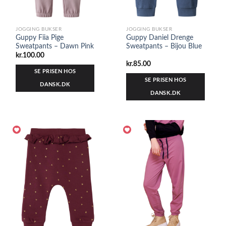
JOGGING BUKSER
JOGGING BUKSER
Guppy Fiia Pige
Guppy Daniel Drenge
Sweatpants – Dawn Pink
Sweatpants – Bijou Blue
kr.
100.00
kr.
85.00
SE PRISEN HOS
SE PRISEN HOS
DANSK.DK
DANSK.DK