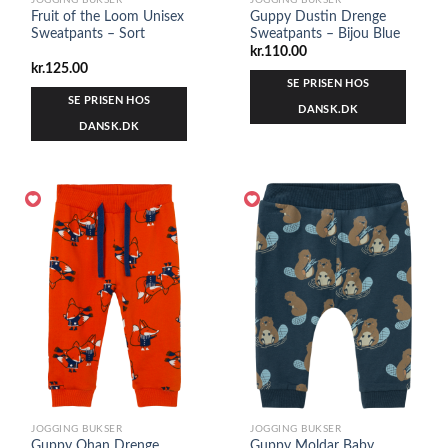
JOGGING BUKSER
JOGGING BUKSER
Fruit of the Loom Unisex
Guppy Dustin Drenge
Sweatpants – Sort
Sweatpants – Bijou Blue
kr.
110.00
kr.
125.00
SE PRISEN HOS
SE PRISEN HOS
DANSK.DK
DANSK.DK
JOGGING BUKSER
JOGGING BUKSER
Guppy Ohan Drenge
Guppy Moldar Baby