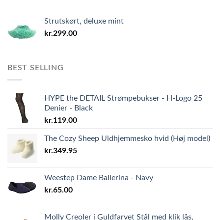
Strutskørt, deluxe mint
kr.
299.00
BEST SELLING
HYPE the DETAIL Strømpebukser - H-Logo 25
Denier - Black
kr.
119.00
The Cozy Sheep Uldhjemmesko hvid (Høj model)
kr.
349.95
Weestep Dame Ballerina - Navy
kr.
65.00
Molly Creoler i Guldfarvet Stål med klik lås,