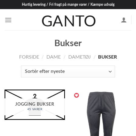
Skip
Hurtig levering / Fri fragt på mange varer / Kæmpe udvalg
to
content
Bukser
FORSIDE
/
DAME
/
DAMETØJ
/
BUKSER
JOGGING BUKSER
45 VARER