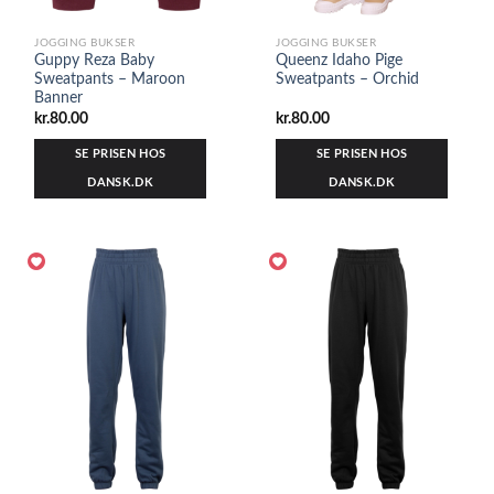
JOGGING BUKSER
JOGGING BUKSER
Guppy Reza Baby
Queenz Idaho Pige
Sweatpants – Maroon
Sweatpants – Orchid
Banner
kr.
80.00
kr.
80.00
SE PRISEN HOS
SE PRISEN HOS
DANSK.DK
DANSK.DK