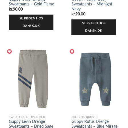
Sweatpants – Gold Flame
Sweatpants – Midnight
Navy
kr.
90.00
kr.
90.00
SE PRISEN HOS
SE PRISEN HOS
DANSK.DK
DANSK.DK
SWEATERE TIL KVINDER
JOGGING BUKSER
Guppy Levin Drenge
Guppy Rufus Drenge
Sweatpants – Dried Sage
Sweatpants – Blue Mirage