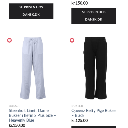
kr.
150.00
SE PRISEN HOS
SE PRISEN HOS
DANSK.DK
DANSK.DK
BUKSER
BUKSER
Steenholt Linett Dame
Queenz Betty Pige Bukser
Bukser i hørmix Plus Size –
– Black
Heavenly Blue
kr.
125.00
kr.
150.00