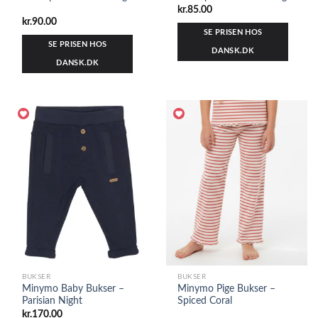
kr.
85.00
kr.
90.00
SE PRISEN HOS
SE PRISEN HOS
DANSK.DK
DANSK.DK
BUKSER
BUKSER
Minymo Baby Bukser –
Minymo Pige Bukser –
Parisian Night
Spiced Coral
kr.
170.00