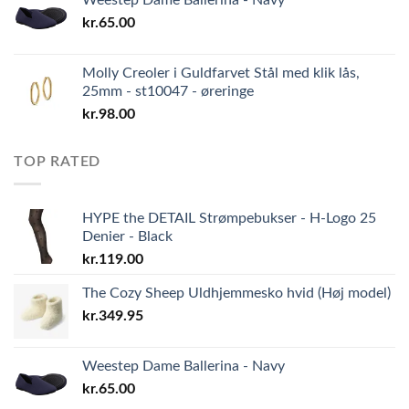
kr.
65.00
Molly Creoler i Guldfarvet Stål med klik lås,
25mm - st10047 - øreringe
kr.
98.00
TOP RATED
HYPE the DETAIL Strømpebukser - H-Logo 25
Denier - Black
kr.
119.00
The Cozy Sheep Uldhjemmesko hvid (Høj model)
kr.
349.95
Weestep Dame Ballerina - Navy
kr.
65.00