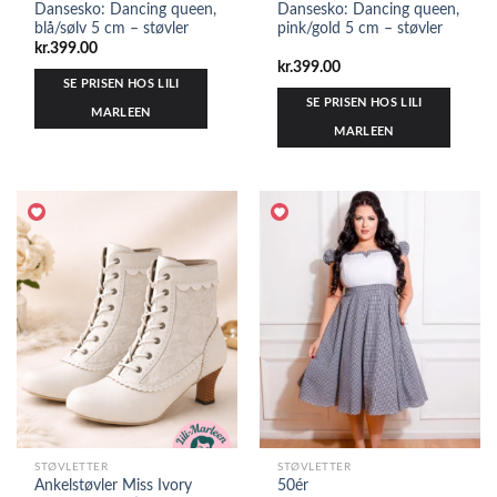
Dansesko: Dancing queen,
Dansesko: Dancing queen,
blå/sølv 5 cm – støvler
pink/gold 5 cm – støvler
kr.
399.00
kr.
399.00
SE PRISEN HOS LILI
SE PRISEN HOS LILI
MARLEEN
MARLEEN
STØVLETTER
STØVLETTER
Ankelstøvler Miss Ivory
50ér