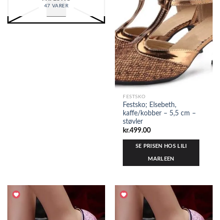
47 VARER
FESTSKO
Festsko; Elsebeth,
kaffe/kobber – 5,5 cm –
støvler
kr.
499.00
SE PRISEN HOS LILI
MARLEEN