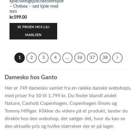
kjole/swingkjole/oktoberkjole
– Chelsea – sød kjole med
tern
kr.
599.00
SE PRISEN HOS LILI
MARLEEN
1
2
3
4
…
36
37
38
Damesko hos Ganto
Her er 749 damesko samlet fra en række danske webshops,
med priser fra 50 til 1.799 kr. Du finder blandt andet
Nature, Cashott Copenhagen, Copenhagen Shoes og
Tommy Hilfiger. Klikker du videre på et produkt, lander du
direkte hos den webshop, der sælger det, hvor du kan se
den aktuelle pris og hvilke størrelser der er på lager.