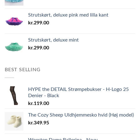
Strutskørt, deluxe pink med lilla kant
kr.
299.00
Strutskørt, deluxe mint
kr.
299.00
BEST SELLING
HYPE the DETAIL Strømpebukser - H-Logo 25
Denier - Black
kr.
119.00
The Cozy Sheep Uldhjemmesko hvid (Høj model)
kr.
349.95
Weestep Dame Ballerina - Navy