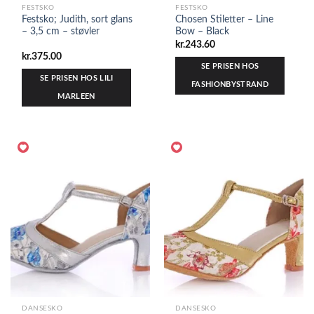
FESTSKO
FESTSKO
Festsko; Judith, sort glans
Chosen Stiletter – Line
– 3,5 cm – støvler
Bow – Black
kr.
243.60
kr.
375.00
SE PRISEN HOS
SE PRISEN HOS LILI
FASHIONBYSTRAND
MARLEEN
DANSESKO
DANSESKO