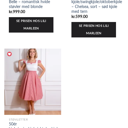
Belle – romantisk hvide
kjole/swingkjole/oktoberkjole
støvler med blonde
– Chelsea, sort – sød kjole
med tern
kr.
999.00
kr.
599.00
SE PRISEN HOS LILI
SE PRISEN HOS LILI
MARLEEN
MARLEEN
STØVLETTER
50ér