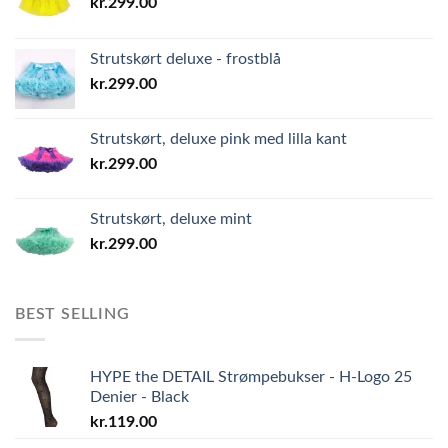
kr.
299.00
Strutskørt deluxe - frostblå
kr.
299.00
Strutskørt, deluxe pink med lilla kant
kr.
299.00
Strutskørt, deluxe mint
kr.
299.00
BEST SELLING
HYPE the DETAIL Strømpebukser - H-Logo 25
Denier - Black
kr.
119.00