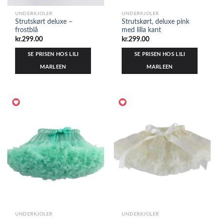
UNDERKJOLER
UNDERKJOLER
Strutskørt deluxe –
Strutskørt, deluxe pink
frostblå
med lilla kant
kr.
299.00
kr.
299.00
SE PRISEN HOS LILI
SE PRISEN HOS LILI
MARLEEN
MARLEEN
UNDERKJOLER
UNDERKJOLER