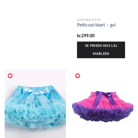
UNDERKJOLER
Petticoat/skørt – gul
kr.
299.00
SE PRISEN HOS LILI
MARLEEN