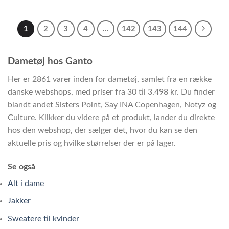
1
2
3
4
…
142
143
144
Dametøj hos Ganto
Her er 2861 varer inden for dametøj, samlet fra en række
danske webshops, med priser fra 30 til 3.498 kr. Du finder
blandt andet Sisters Point, Say INA Copenhagen, Notyz og
Culture. Klikker du videre på et produkt, lander du direkte
hos den webshop, der sælger det, hvor du kan se den
aktuelle pris og hvilke størrelser der er på lager.
Se også
Alt i dame
Jakker
Sweatere til kvinder