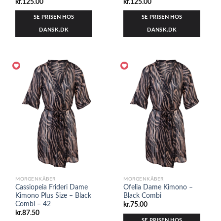
kr.
125.00
kr.
125.00
SE PRISEN HOS
SE PRISEN HOS
DANSK.DK
DANSK.DK
MORGENKÅBER
MORGENKÅBER
Cassiopeia Frideri Dame
Ofelia Dame Kimono –
Kimono Plus Size – Black
Black Combi
Combi – 42
kr.
75.00
kr.
87.50
SE PRISEN HOS