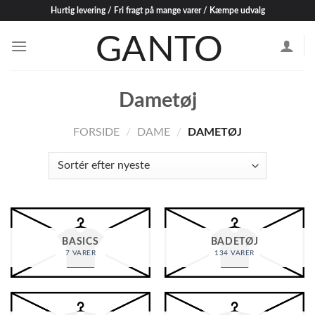
Skip
Hurtig levering / Fri fragt på mange varer / Kæmpe udvalg
to
content
Dametøj
FORSIDE
/
DAME
/
DAMETØJ
BASICS
BADETØJ
7 VARER
134 VARER