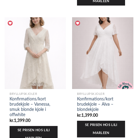
MARLEEN
BRYLLUPSKJOLER
BRYLLUPSKJOLER
Konfirmations/kort
Konfirmations/kort
brudekjole – Vanessa,
brudekjole – Alva –
smuk blonde kjole i
blondekjole
offwhite
kr.
1,399.00
kr.
1,399.00
SE PRISEN HOS LILI
SE PRISEN HOS LILI
MARLEEN