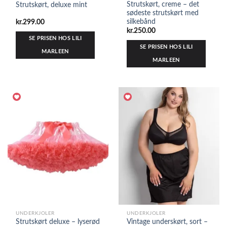
Strutskørt, creme – det
Strutskørt, deluxe mint
sødeste strutskørt med
silkebånd
kr.
299.00
kr.
250.00
SE PRISEN HOS LILI
SE PRISEN HOS LILI
MARLEEN
MARLEEN
UNDERKJOLER
UNDERKJOLER
Strutskørt deluxe – lyserød
Vintage underskørt, sort –