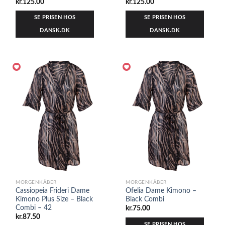
kr.
125.00
kr.
125.00
SE PRISEN HOS
SE PRISEN HOS
DANSK.DK
DANSK.DK
MORGENKÅBER
MORGENKÅBER
Cassiopeia Frideri Dame
Ofelia Dame Kimono –
Kimono Plus Size – Black
Black Combi
Combi – 42
kr.
75.00
kr.
87.50
SE PRISEN HOS