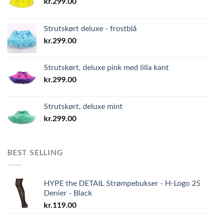
kr.
299.00
Strutskørt deluxe - frostblå
kr.
299.00
Strutskørt, deluxe pink med lilla kant
kr.
299.00
Strutskørt, deluxe mint
kr.
299.00
BEST SELLING
HYPE the DETAIL Strømpebukser - H-Logo 25
Denier - Black
kr.
119.00