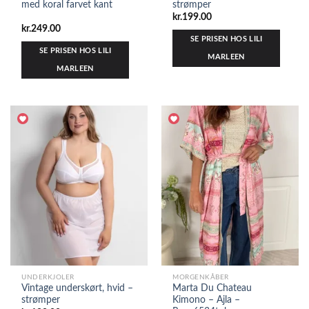
med koral farvet kant
strømper
kr.
199.00
kr.
249.00
SE PRISEN HOS LILI
SE PRISEN HOS LILI
MARLEEN
MARLEEN
UNDERKJOLER
MORGENKÅBER
Vintage underskørt, hvid –
Marta Du Chateau
strømper
Kimono – Ajla –