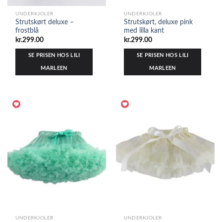
UNDERKJOLER
UNDERKJOLER
Strutskørt deluxe –
Strutskørt, deluxe pink
frostblå
med lilla kant
kr.
299.00
kr.
299.00
SE PRISEN HOS LILI
SE PRISEN HOS LILI
MARLEEN
MARLEEN
UNDERKJOLER
UNDERKJOLER