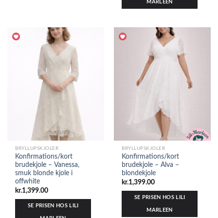
MARLEEN
BRYLLUPSKJOLER
BRYLLUPSKJOLER
Konfirmations/kort
Konfirmations/kort
brudekjole – Vanessa,
brudekjole – Alva –
smuk blonde kjole i
blondekjole
offwhite
kr.
1,399.00
kr.
1,399.00
SE PRISEN HOS LILI
SE PRISEN HOS LILI
MARLEEN