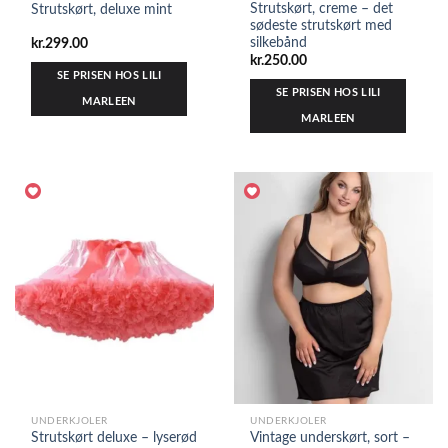
Strutskørt, creme – det
Strutskørt, deluxe mint
sødeste strutskørt med
silkebånd
kr.
299.00
kr.
250.00
SE PRISEN HOS LILI
SE PRISEN HOS LILI
MARLEEN
MARLEEN
UNDERKJOLER
UNDERKJOLER
Strutskørt deluxe – lyserød
Vintage underskørt, sort –