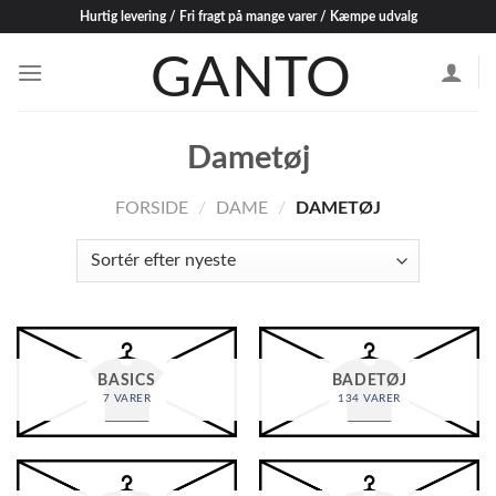
Skip
Hurtig levering / Fri fragt på mange varer / Kæmpe udvalg
to
content
Dametøj
FORSIDE
/
DAME
/
DAMETØJ
BASICS
BADETØJ
7 VARER
134 VARER