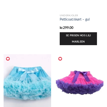
UNDERKJOLER
Petticoat/skørt – gul
kr.
299.00
SE PRISEN HOS LILI
MARLEEN