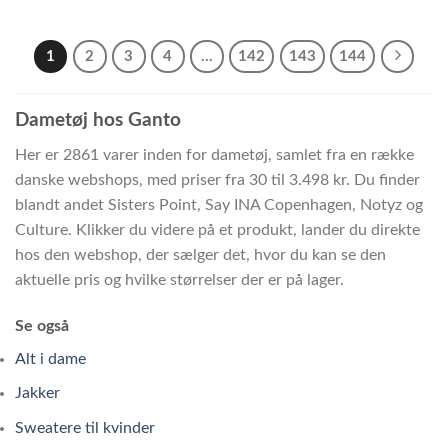
1
2
3
4
…
142
143
144
Dametøj hos Ganto
Her er 2861 varer inden for dametøj, samlet fra en række
danske webshops, med priser fra 30 til 3.498 kr. Du finder
blandt andet Sisters Point, Say INA Copenhagen, Notyz og
Culture. Klikker du videre på et produkt, lander du direkte
hos den webshop, der sælger det, hvor du kan se den
aktuelle pris og hvilke størrelser der er på lager.
Se også
Alt i dame
Jakker
Sweatere til kvinder