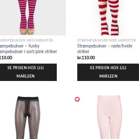
RØMPEBUKSER MED MØNSTER
STRØMPEBUKSER MED MØNSTER
rømpebukser – funky
Strømpebukser – røde/hvide
rømpebukser i sort/pink striber
striber
110.00
kr.
110.00
SE PRISEN HOS LILI
SE PRISEN HOS LILI
MARLEEN
MARLEEN