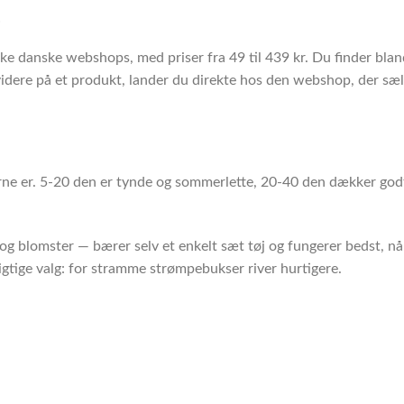
o
ke danske webshops, med priser fra 49 til 439 kr. Du finder bl
ere på et produkt, lander du direkte hos den webshop, der sælge
rne er. 5-20 den er tynde og sommerlette, 20-40 den dækker god
og blomster — bærer selv et enkelt sæt tøj og fungerer bedst, når
rigtige valg: for stramme strømpebukser river hurtigere.