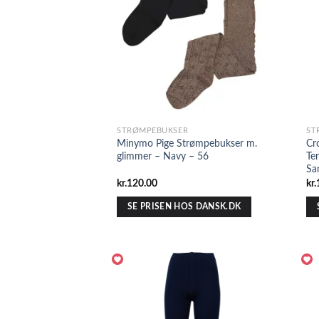
STRØMPEBUKSER
ST
Minymo Pige Strømpebukser m.
Cr
glimmer – Navy – 56
Te
Sa
kr.
120.00
kr.
SE PRISEN HOS DANSK.DK