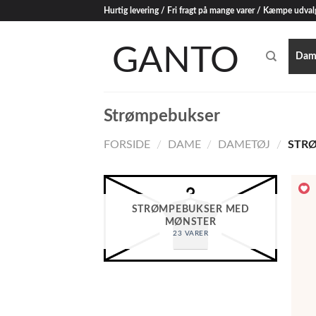
Skip
Hurtig levering / Fri fragt på mange varer / Kæmpe udval
to
content
Dam
Strømpebukser
FORSIDE
/
DAME
/
DAMETØJ
/
STRØ
STRØMPEBUKSER MED
MØNSTER
23 VARER