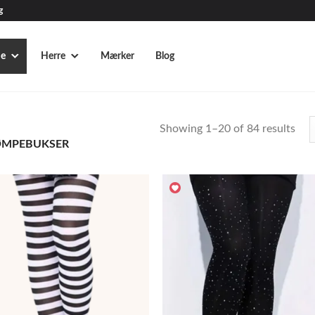
g
e
Herre
Mærker
Blog
Showing 1–20 of 84 results
MPEBUKSER