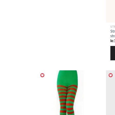
ST
St
st
kr.