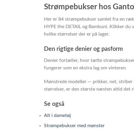
Strømpebukser hos Gant
Her er 84 strømpebukser samlet fra en ræk
HYPE the DETAIL og Bambuni. Klikker du vid
hvilke størrelser der er på lager.
Den rigtige denier og pasform
Denier fortæller, hvor tætte strømpebukse
fungerer som en ekstra lag om vinteren.
Mønstrede modeller — prikker, net, striber 
størrelser, er den største næsten altid det 
Se også
Alt i dametøj
Strømpebukser med mønster