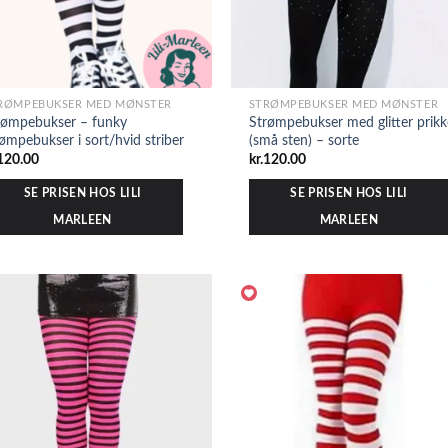
RØMPEBUKSER MED MØNSTER
STRØMPEBUKSER MED MØNSTER
rømpebukser – funky
Strømpebukser med glitter prikk
rømpebukser i sort/hvid striber
(små sten) – sorte
120.00
kr.
120.00
SE PRISEN HOS LILI
SE PRISEN HOS LILI
MARLEEN
MARLEEN