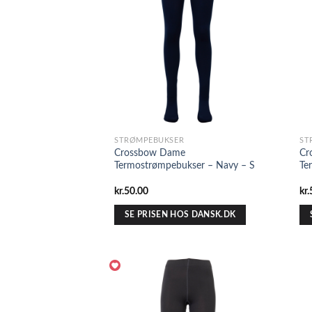
STRØMPEBUKSER
ST
Crossbow Dame
Cr
Termostrømpebukser – Navy – S
Te
kr.
50.00
kr.
SE PRISEN HOS DANSK.DK