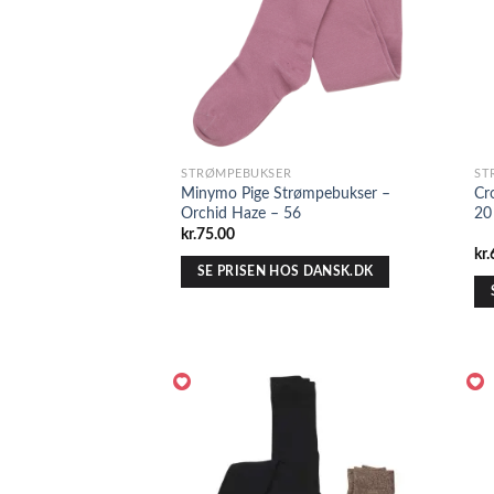
STRØMPEBUKSER
ST
Minymo Pige Strømpebukser –
Cr
Orchid Haze – 56
20
kr.
75.00
kr.
SE PRISEN HOS DANSK.DK