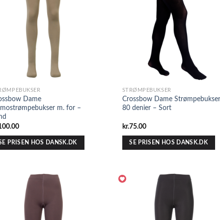
RØMPEBUKSER
STRØMPEBUKSER
ossbow Dame
Crossbow Dame Strømpebukse
rmostrømpebukser m. for –
80 denier – Sort
nd
100.00
kr.
75.00
SE PRISEN HOS DANSK.DK
SE PRISEN HOS DANSK.DK