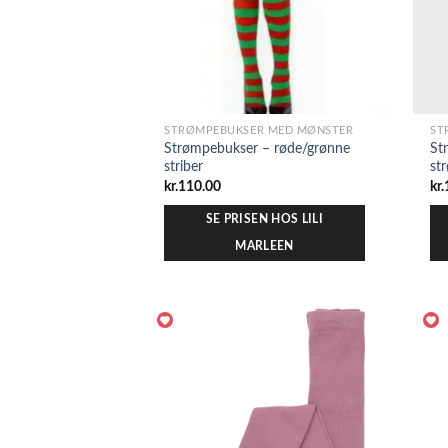
STRØMPEBUKSER MED MØNSTER
ST
Strømpebukser – røde/grønne
St
striber
st
kr.
110.00
kr.
SE PRISEN HOS LILI
MARLEEN